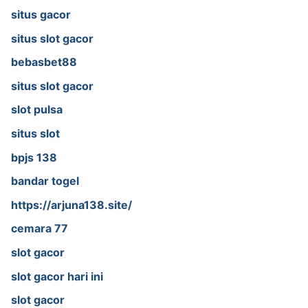
situs gacor
situs slot gacor
bebasbet88
situs slot gacor
slot pulsa
situs slot
bpjs 138
bandar togel
https://arjuna138.site/
cemara 77
slot gacor
slot gacor hari ini
slot gacor