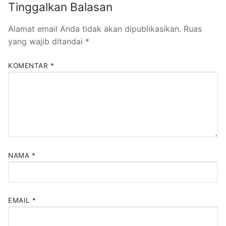
Tinggalkan Balasan
Alamat email Anda tidak akan dipublikasikan.
Ruas
yang wajib ditandai
*
KOMENTAR
*
NAMA
*
EMAIL
*