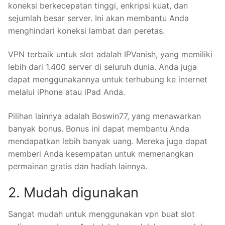
koneksi berkecepatan tinggi, enkripsi kuat, dan
sejumlah besar server. Ini akan membantu Anda
menghindari koneksi lambat dan peretas.
VPN terbaik untuk slot adalah IPVanish, yang memiliki
lebih dari 1.400 server di seluruh dunia. Anda juga
dapat menggunakannya untuk terhubung ke internet
melalui iPhone atau iPad Anda.
Pilihan lainnya adalah Boswin77, yang menawarkan
banyak bonus. Bonus ini dapat membantu Anda
mendapatkan lebih banyak uang. Mereka juga dapat
memberi Anda kesempatan untuk memenangkan
permainan gratis dan hadiah lainnya.
2. Mudah digunakan
Sangat mudah untuk menggunakan vpn buat slot