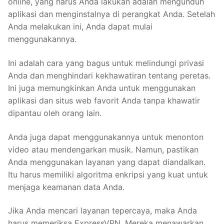
online, yang harus Anda lakukan adalah mengunduh
aplikasi dan menginstalnya di perangkat Anda. Setelah
Anda melakukan ini, Anda dapat mulai
menggunakannya.
Ini adalah cara yang bagus untuk melindungi privasi
Anda dan menghindari kekhawatiran tentang peretas.
Ini juga memungkinkan Anda untuk menggunakan
aplikasi dan situs web favorit Anda tanpa khawatir
dipantau oleh orang lain.
Anda juga dapat menggunakannya untuk menonton
video atau mendengarkan musik. Namun, pastikan
Anda menggunakan layanan yang dapat diandalkan.
Itu harus memiliki algoritma enkripsi yang kuat untuk
menjaga keamanan data Anda.
Jika Anda mencari layanan tepercaya, maka Anda
harus memeriksa ExpressVPN. Mereka menawarkan