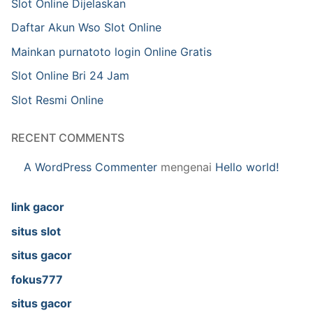
Slot Online Dijelaskan
Daftar Akun Wso Slot Online
Mainkan purnatoto login Online Gratis
Slot Online Bri 24 Jam
Slot Resmi Online
RECENT COMMENTS
A WordPress Commenter
mengenai
Hello world!
link gacor
situs slot
situs gacor
fokus777
situs gacor