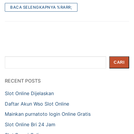
BACA SELENGKAPNYA %RARR;
Cari
CARI
RECENT POSTS
Slot Online Dijelaskan
Daftar Akun Wso Slot Online
Mainkan purnatoto login Online Gratis
Slot Online Bri 24 Jam