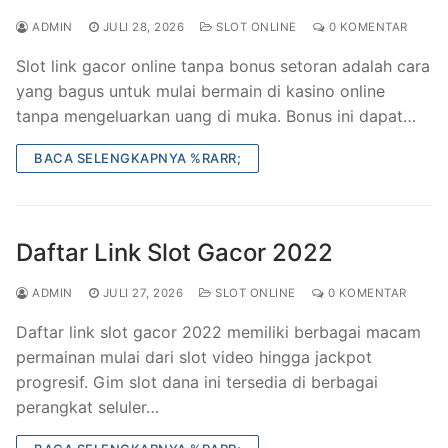
ADMIN
JULI 28, 2026
SLOT ONLINE
0 KOMENTAR
Slot link gacor online tanpa bonus setoran adalah cara
yang bagus untuk mulai bermain di kasino online
tanpa mengeluarkan uang di muka. Bonus ini dapat…
BACA SELENGKAPNYA %RARR;
Daftar Link Slot Gacor 2022
ADMIN
JULI 27, 2026
SLOT ONLINE
0 KOMENTAR
Daftar link slot gacor 2022 memiliki berbagai macam
permainan mulai dari slot video hingga jackpot
progresif. Gim slot dana ini tersedia di berbagai
perangkat seluler…