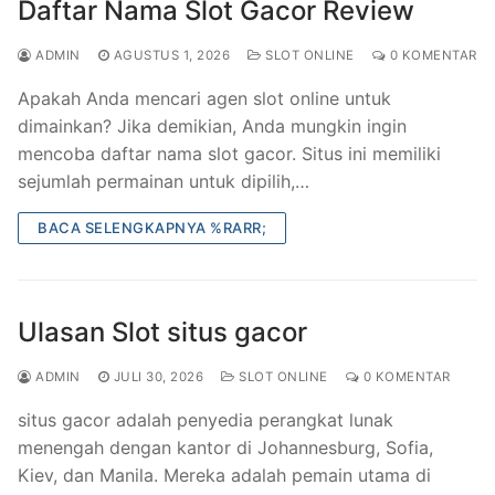
Daftar Nama Slot Gacor Review
ADMIN
AGUSTUS 1, 2026
SLOT ONLINE
0 KOMENTAR
Apakah Anda mencari agen slot online untuk
dimainkan? Jika demikian, Anda mungkin ingin
mencoba daftar nama slot gacor. Situs ini memiliki
sejumlah permainan untuk dipilih,…
BACA SELENGKAPNYA %RARR;
Ulasan Slot situs gacor
ADMIN
JULI 30, 2026
SLOT ONLINE
0 KOMENTAR
situs gacor adalah penyedia perangkat lunak
menengah dengan kantor di Johannesburg, Sofia,
Kiev, dan Manila. Mereka adalah pemain utama di