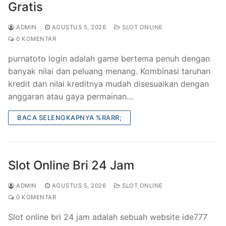
Gratis
ADMIN
AGUSTUS 5, 2026
SLOT ONLINE
0 KOMENTAR
purnatoto login adalah game bertema penuh dengan
banyak nilai dan peluang menang. Kombinasi taruhan
kredit dan nilai kreditnya mudah disesuaikan dengan
anggaran atau gaya permainan…
BACA SELENGKAPNYA %RARR;
Slot Online Bri 24 Jam
ADMIN
AGUSTUS 5, 2026
SLOT ONLINE
0 KOMENTAR
Slot online bri 24 jam adalah sebuah website ide777