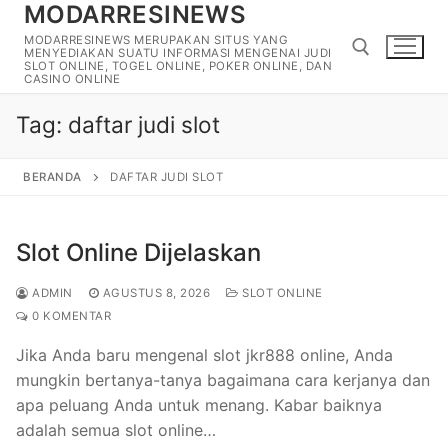
MODARRESINEWS
Lompat
ke
MODARRESINEWS MERUPAKAN SITUS YANG
MENYEDIAKAN SUATU INFORMASI MENGENAI JUDI
konten
SLOT ONLINE, TOGEL ONLINE, POKER ONLINE, DAN
CASINO ONLINE
Tag:
daftar judi slot
Cari:
BERANDA
DAFTAR JUDI SLOT
Slot Online Dijelaskan
ADMIN
AGUSTUS 8, 2026
SLOT ONLINE
0 KOMENTAR
Jika Anda baru mengenal slot jkr888 online, Anda
mungkin bertanya-tanya bagaimana cara kerjanya dan
apa peluang Anda untuk menang. Kabar baiknya
adalah semua slot online…