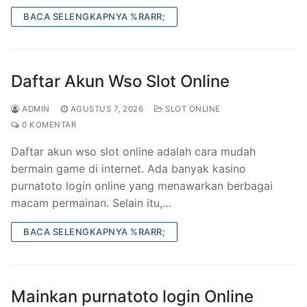
BACA SELENGKAPNYA %RARR;
Daftar Akun Wso Slot Online
ADMIN
AGUSTUS 7, 2026
SLOT ONLINE
0 KOMENTAR
Daftar akun wso slot online adalah cara mudah
bermain game di internet. Ada banyak kasino
purnatoto login online yang menawarkan berbagai
macam permainan. Selain itu,…
BACA SELENGKAPNYA %RARR;
Mainkan purnatoto login Online