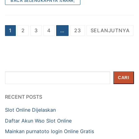
BACA SELENGKAPNYA %RARR;
Paginasi
1
2
3
4
…
23
SELANJUTNYA
pos
Cari
CARI
RECENT POSTS
Slot Online Dijelaskan
Daftar Akun Wso Slot Online
Mainkan purnatoto login Online Gratis