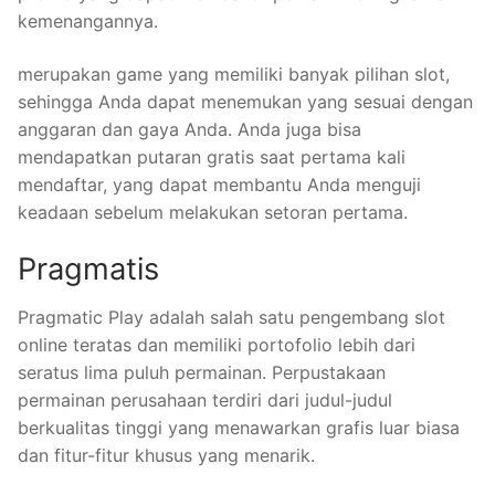
kemenangannya.
merupakan game yang memiliki banyak pilihan slot,
sehingga Anda dapat menemukan yang sesuai dengan
anggaran dan gaya Anda. Anda juga bisa
mendapatkan putaran gratis saat pertama kali
mendaftar, yang dapat membantu Anda menguji
keadaan sebelum melakukan setoran pertama.
Pragmatis
Pragmatic Play adalah salah satu pengembang slot
online teratas dan memiliki portofolio lebih dari
seratus lima puluh permainan. Perpustakaan
permainan perusahaan terdiri dari judul-judul
berkualitas tinggi yang menawarkan grafis luar biasa
dan fitur-fitur khusus yang menarik.