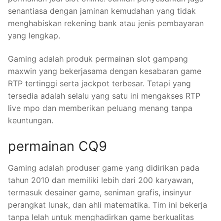
senantiasa dengan jaminan kemudahan yang tidak
menghabiskan rekening bank atau jenis pembayaran
yang lengkap.
Gaming adalah produk permainan slot gampang
maxwin yang bekerjasama dengan kesabaran game
RTP tertinggi serta jackpot terbesar. Tetapi yang
tersedia adalah selalu yang satu ini mengakses RTP
live mpo dan memberikan peluang menang tanpa
keuntungan.
permainan CQ9
Gaming adalah produser game yang didirikan pada
tahun 2010 dan memiliki lebih dari 200 karyawan,
termasuk desainer game, seniman grafis, insinyur
perangkat lunak, dan ahli matematika. Tim ini bekerja
tanpa lelah untuk menghadirkan game berkualitas