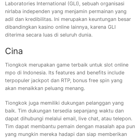
Laboratories International (GLI), sebuah organisasi
nirlaba independen yang menjamin permainan yang
adil dan kredibilitas. Ini merupakan keuntungan besar
dibandingkan kasino online lainnya, karena GLI
diterima secara luas di seluruh dunia.
Cina
Tiongkok merupakan game terbaik untuk slot online
mpo di Indonesia. Its features and benefits include
terpopuler jackpot dan RTP, bonus free spin yang
akan menaikkan peluang menang.
Tiongkok juga memiliki dukungan pelanggan yang
baik. Tim dukungan tersedia sepanjang waktu dan
dapat dihubungi melalui email, live chat, atau telepon.
Tim dapat membantu pemain dengan masalah apa pun
yang mungkin mereka hadapi dan siap memberikan