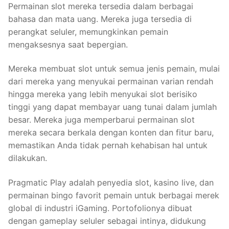
Permainan slot mereka tersedia dalam berbagai
bahasa dan mata uang. Mereka juga tersedia di
perangkat seluler, memungkinkan pemain
mengaksesnya saat bepergian.
Mereka membuat slot untuk semua jenis pemain, mulai
dari mereka yang menyukai permainan varian rendah
hingga mereka yang lebih menyukai slot berisiko
tinggi yang dapat membayar uang tunai dalam jumlah
besar. Mereka juga memperbarui permainan slot
mereka secara berkala dengan konten dan fitur baru,
memastikan Anda tidak pernah kehabisan hal untuk
dilakukan.
Pragmatic Play adalah penyedia slot, kasino live, dan
permainan bingo favorit pemain untuk berbagai merek
global di industri iGaming. Portofolionya dibuat
dengan gameplay seluler sebagai intinya, didukung