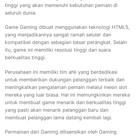
tinggi yang akan memenuhi kebutuhan pemain di
seluruh dunia.
Game Gaming dibuat menggunakan teknologi HTML5,
yang menjadikannya sangat ramah seluler dan
kompatibel dengan sebagian besar perangkat. Selain
itu, game ini memiliki resolusi tinggi dan suara
berkualitas tinggi.
Perusahaan ini memiliki tim ahli yang berdedikasi
untuk memberikan dukungan pelanggan terbaik dan
meningkatkan pengalaman pemain melalui mesin slot
mereka yang luar biasa. Hal ini memungkinkan mereka
untuk membuat game menarik dan berkualitas tinggi
yang pasti akan menarik pelanggan baru dan
membuat pelanggan lama datang kembali lagi.
Permainan dari Gaming dilisensikan oleh Gaming