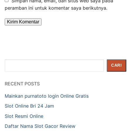
Simpan nama, email, dan situs web saya pada
peramban ini untuk komentar saya berikutnya.
Cari
CARI
RECENT POSTS
Mainkan purnatoto login Online Gratis
Slot Online Bri 24 Jam
Slot Resmi Online
Daftar Nama Slot Gacor Review