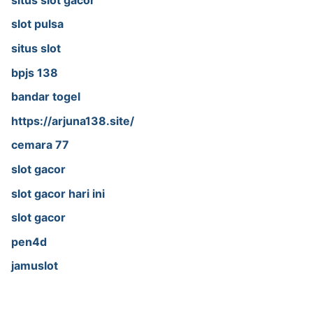
slot pulsa
situs slot
bpjs 138
bandar togel
https://arjuna138.site/
cemara 77
slot gacor
slot gacor hari ini
slot gacor
pen4d
jamuslot