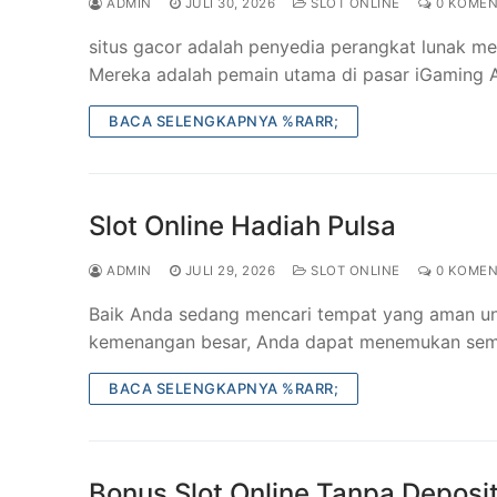
ADMIN
JULI 30, 2026
SLOT ONLINE
0 KOMEN
situs gacor adalah penyedia perangkat lunak me
Mereka adalah pemain utama di pasar iGaming A
BACA SELENGKAPNYA %RARR;
Slot Online Hadiah Pulsa
ADMIN
JULI 29, 2026
SLOT ONLINE
0 KOMEN
Baik Anda sedang mencari tempat yang aman un
kemenangan besar, Anda dapat menemukan semu
BACA SELENGKAPNYA %RARR;
Bonus Slot Online Tanpa Deposi