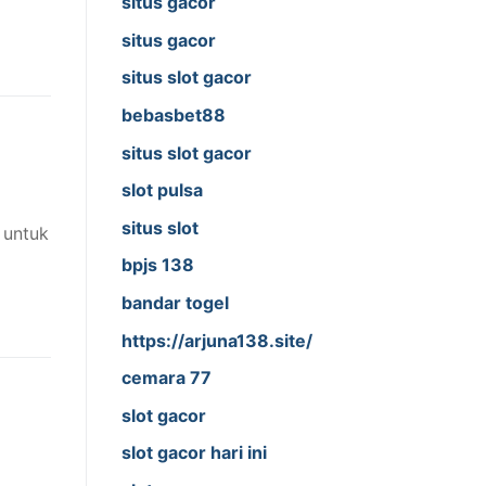
situs gacor
situs gacor
situs slot gacor
bebasbet88
situs slot gacor
slot pulsa
situs slot
 untuk
bpjs 138
bandar togel
https://arjuna138.site/
cemara 77
slot gacor
slot gacor hari ini