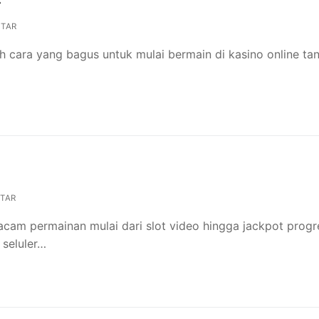
TAR
ah cara yang bagus untuk mulai bermain di kasino online ta
TAR
acam permainan mulai dari slot video hingga jackpot progre
 seluler…