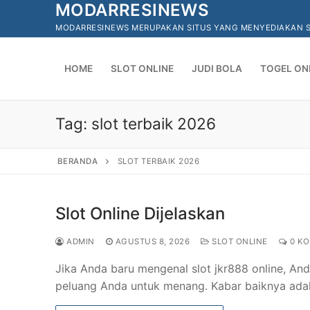
MODARRESINEWS
Lompat
ke
MODARRESINEWS MERUPAKAN SITUS YANG MENYEDIAKAN SUA
konten
HOME
SLOT ONLINE
JUDI BOLA
TOGEL ON
Tag:
slot terbaik 2026
BERANDA
SLOT TERBAIK 2026
Slot Online Dijelaskan
ADMIN
AGUSTUS 8, 2026
SLOT ONLINE
0 KO
Jika Anda baru mengenal slot jkr888 online, A
peluang Anda untuk menang. Kabar baiknya adal