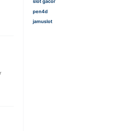
slot gacor
pen4d
jamuslot
r