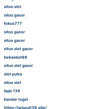
situs slot
situs gacor
fokus777
situs gacor
situs gacor
situs slot gacor
bebasbet88
situs slot gacor
slot pulsa
situs slot
bpjs 138
bandar togel
https://arjuna138.site/