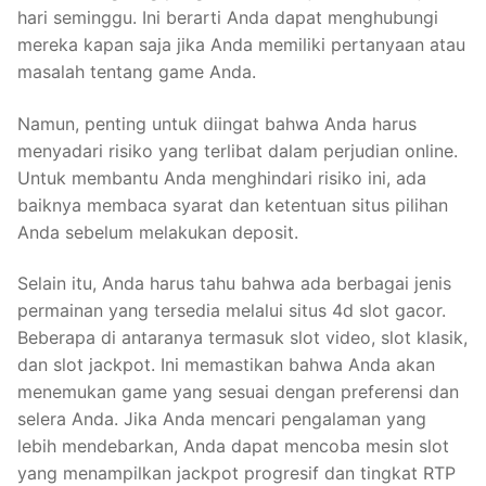
hari seminggu. Ini berarti Anda dapat menghubungi
mereka kapan saja jika Anda memiliki pertanyaan atau
masalah tentang game Anda.
Namun, penting untuk diingat bahwa Anda harus
menyadari risiko yang terlibat dalam perjudian online.
Untuk membantu Anda menghindari risiko ini, ada
baiknya membaca syarat dan ketentuan situs pilihan
Anda sebelum melakukan deposit.
Selain itu, Anda harus tahu bahwa ada berbagai jenis
permainan yang tersedia melalui situs 4d slot gacor.
Beberapa di antaranya termasuk slot video, slot klasik,
dan slot jackpot. Ini memastikan bahwa Anda akan
menemukan game yang sesuai dengan preferensi dan
selera Anda. Jika Anda mencari pengalaman yang
lebih mendebarkan, Anda dapat mencoba mesin slot
yang menampilkan jackpot progresif dan tingkat RTP