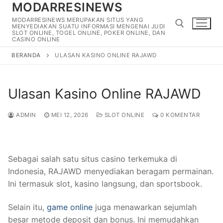
MODARRESINEWS
Lompat
ke
MODARRESINEWS MERUPAKAN SITUS YANG
MENYEDIAKAN SUATU INFORMASI MENGENAI JUDI
konten
SLOT ONLINE, TOGEL ONLINE, POKER ONLINE, DAN
CASINO ONLINE
BERANDA
ULASAN KASINO ONLINE RAJAWD
Cari:
Ulasan Kasino Online RAJAWD
ADMIN
MEI 12, 2026
SLOT ONLINE
0 KOMENTAR
Sebagai salah satu situs casino terkemuka di
Indonesia, RAJAWD menyediakan beragam permainan.
Ini termasuk slot, kasino langsung, dan sportsbook.
Selain itu,
game online
juga menawarkan sejumlah
besar metode deposit dan bonus. Ini memudahkan