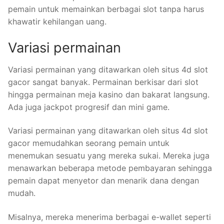
pemain untuk memainkan berbagai slot tanpa harus
khawatir kehilangan uang.
Variasi permainan
Variasi permainan yang ditawarkan oleh situs 4d slot
gacor sangat banyak. Permainan berkisar dari slot
hingga permainan meja kasino dan bakarat langsung.
Ada juga jackpot progresif dan mini game.
Variasi permainan yang ditawarkan oleh situs 4d slot
gacor memudahkan seorang pemain untuk
menemukan sesuatu yang mereka sukai. Mereka juga
menawarkan beberapa metode pembayaran sehingga
pemain dapat menyetor dan menarik dana dengan
mudah.
Misalnya, mereka menerima berbagai e-wallet seperti