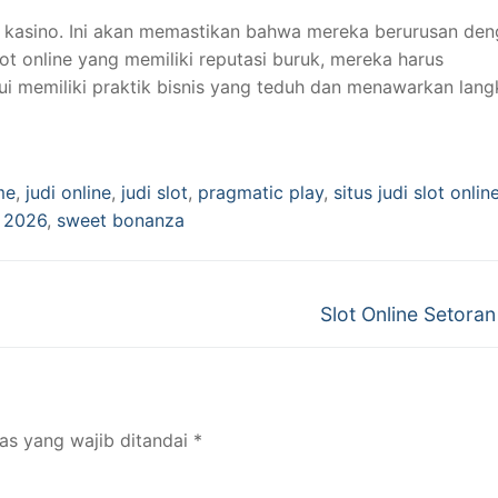
si kasino. Ini akan memastikan bahwa mereka berurusan de
 online yang memiliki reputasi buruk, mereka harus
ui memiliki praktik bisnis yang teduh dan menawarkan lang
me
,
judi online
,
judi slot
,
pragmatic play
,
situs judi slot onlin
k 2026
,
sweet bonanza
Next
Slot Online Setora
post:
as yang wajib ditandai
*