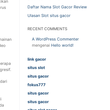
tikan
Daftar Nama Slot Gacor Review
arus
Ulasan Slot situs gacor
RECENT COMMENTS
A WordPress Commenter
mainan
mengenai
Hello world!
deo
link gacor
berapa
situs slot
resif.
situs gacor
dari
fokus777
situs gacor
i
situs gacor
da