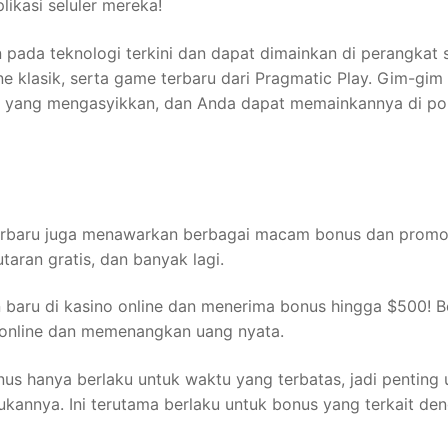
ikasi seluler mereka!
 pada teknologi terkini dan dapat dimainkan di perangkat s
 klasik, serta game terbaru dari Pragmatic Play. Gim-gim 
y yang mengasyikkan, dan Anda dapat memainkannya di po
e terbaru juga menawarkan berbagai macam bonus dan promosi
taran gratis, dan banyak lagi.
 baru di kasino online dan menerima bonus hingga $500! 
n online dan memenangkan uang nyata.
s hanya berlaku untuk waktu yang terbatas, jadi penting 
kannya. Ini terutama berlaku untuk bonus yang terkait de