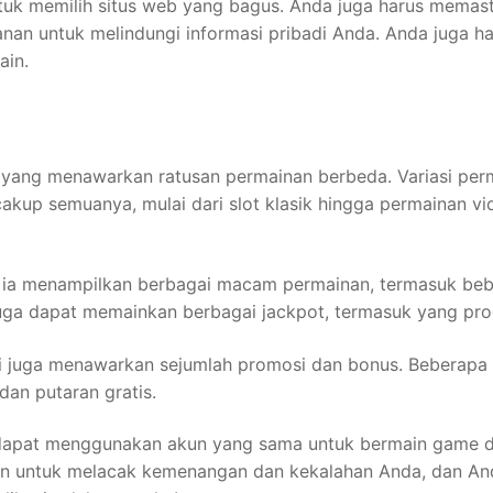
ntuk memilih situs web yang bagus. Anda juga harus memas
nan untuk melindungi informasi pribadi Anda. Anda juga h
ain.
ik yang menawarkan ratusan permainan berbeda. Variasi per
cakup semuanya, mulai dari slot klasik hingga permainan vi
lah ia menampilkan berbagai macam permainan, termasuk be
ga dapat memainkan berbagai jackpot, termasuk yang prog
i juga menawarkan sejumlah promosi dan bonus. Beberapa 
dan putaran gratis.
da dapat menggunakan akun yang sama untuk bermain game d
hkan untuk melacak kemenangan dan kekalahan Anda, dan An