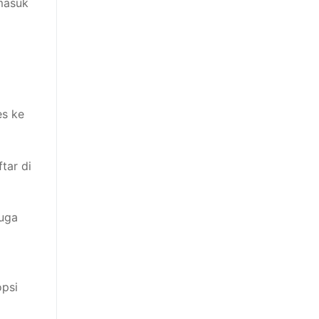
rmasuk
es ke
tar di
juga
opsi