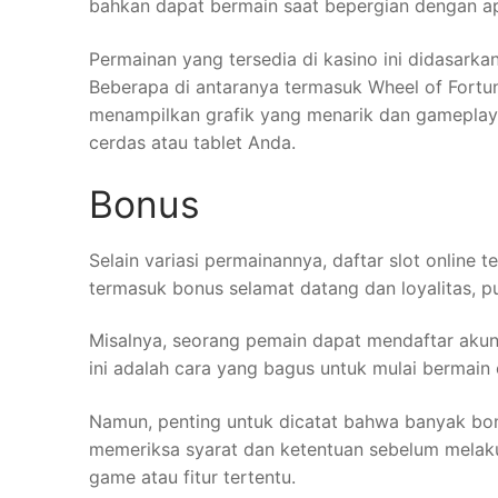
bahkan dapat bermain saat bepergian dengan apl
Permainan yang tersedia di kasino ini didasarkan
Beberapa di antaranya termasuk Wheel of Fortune
menampilkan grafik yang menarik dan gamepla
cerdas atau tablet Anda.
Bonus
Selain variasi permainannya, daftar slot onlin
termasuk bonus selamat datang dan loyalitas, pu
Misalnya, seorang pemain dapat mendaftar akun
ini adalah cara yang bagus untuk mulai bermai
Namun, penting untuk dicatat bahwa banyak bonu
memeriksa syarat dan ketentuan sebelum melaku
game atau fitur tertentu.