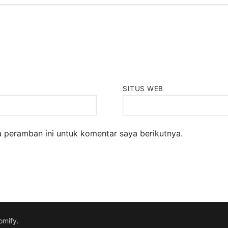
SITUS WEB
 peramban ini untuk komentar saya berikutnya.
omify
.