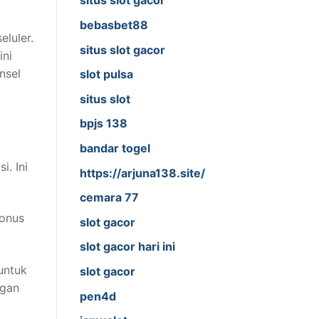
situs slot gacor
bebasbet88
eluler.
situs slot gacor
ini
nsel
slot pulsa
situs slot
bpjs 138
bandar togel
. Ini
https://arjuna138.site/
cemara 77
Bonus
slot gacor
slot gacor hari ini
untuk
slot gacor
ngan
pen4d