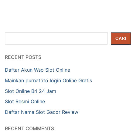
Cari
CARI
RECENT POSTS
Daftar Akun Wso Slot Online
Mainkan purnatoto login Online Gratis
Slot Online Bri 24 Jam
Slot Resmi Online
Daftar Nama Slot Gacor Review
RECENT COMMENTS