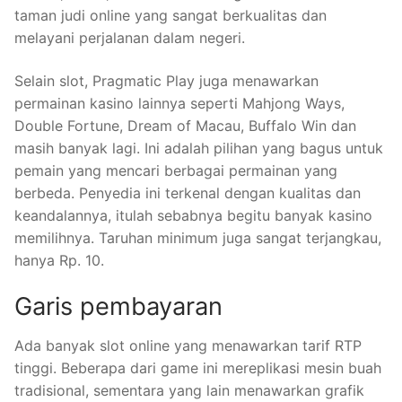
taman judi online yang sangat berkualitas dan
melayani perjalanan dalam negeri.
Selain slot, Pragmatic Play juga menawarkan
permainan kasino lainnya seperti Mahjong Ways,
Double Fortune, Dream of Macau, Buffalo Win dan
masih banyak lagi. Ini adalah pilihan yang bagus untuk
pemain yang mencari berbagai permainan yang
berbeda. Penyedia ini terkenal dengan kualitas dan
keandalannya, itulah sebabnya begitu banyak kasino
memilihnya. Taruhan minimum juga sangat terjangkau,
hanya Rp. 10.
Garis pembayaran
Ada banyak slot online yang menawarkan tarif RTP
tinggi. Beberapa dari game ini mereplikasi mesin buah
tradisional, sementara yang lain menawarkan grafik