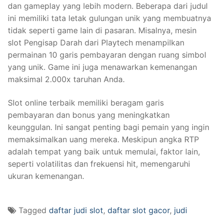
dan gameplay yang lebih modern. Beberapa dari judul
ini memiliki tata letak gulungan unik yang membuatnya
tidak seperti game lain di pasaran. Misalnya, mesin
slot Pengisap Darah dari Playtech menampilkan
permainan 10 garis pembayaran dengan ruang simbol
yang unik. Game ini juga menawarkan kemenangan
maksimal 2.000x taruhan Anda.
Slot online terbaik memiliki beragam garis
pembayaran dan bonus yang meningkatkan
keunggulan. Ini sangat penting bagi pemain yang ingin
memaksimalkan uang mereka. Meskipun angka RTP
adalah tempat yang baik untuk memulai, faktor lain,
seperti volatilitas dan frekuensi hit, memengaruhi
ukuran kemenangan.
Tagged
daftar judi slot
,
daftar slot gacor
,
judi