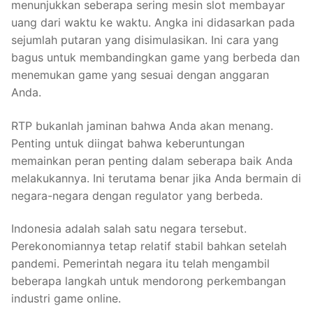
menunjukkan seberapa sering mesin slot membayar
uang dari waktu ke waktu. Angka ini didasarkan pada
sejumlah putaran yang disimulasikan. Ini cara yang
bagus untuk membandingkan game yang berbeda dan
menemukan game yang sesuai dengan anggaran
Anda.
RTP bukanlah jaminan bahwa Anda akan menang.
Penting untuk diingat bahwa keberuntungan
memainkan peran penting dalam seberapa baik Anda
melakukannya. Ini terutama benar jika Anda bermain di
negara-negara dengan regulator yang berbeda.
Indonesia adalah salah satu negara tersebut.
Perekonomiannya tetap relatif stabil bahkan setelah
pandemi. Pemerintah negara itu telah mengambil
beberapa langkah untuk mendorong perkembangan
industri game online.