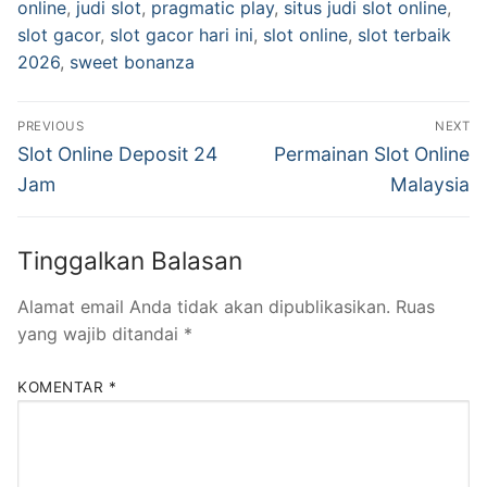
online
,
judi slot
,
pragmatic play
,
situs judi slot online
,
slot gacor
,
slot gacor hari ini
,
slot online
,
slot terbaik
2026
,
sweet bonanza
Navigasi
PREVIOUS
NEXT
pos
Previous
Next
Slot Online Deposit 24
Permainan Slot Online
post:
post:
Jam
Malaysia
Tinggalkan Balasan
Alamat email Anda tidak akan dipublikasikan.
Ruas
yang wajib ditandai
*
KOMENTAR
*