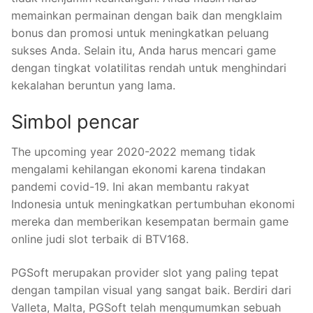
memainkan permainan dengan baik dan mengklaim
bonus dan promosi untuk meningkatkan peluang
sukses Anda. Selain itu, Anda harus mencari game
dengan tingkat volatilitas rendah untuk menghindari
kekalahan beruntun yang lama.
Simbol pencar
The upcoming year 2020-2022 memang tidak
mengalami kehilangan ekonomi karena tindakan
pandemi covid-19. Ini akan membantu rakyat
Indonesia untuk meningkatkan pertumbuhan ekonomi
mereka dan memberikan kesempatan bermain game
online judi slot terbaik di BTV168.
PGSoft merupakan provider slot yang paling tepat
dengan tampilan visual yang sangat baik. Berdiri dari
Valleta, Malta, PGSoft telah mengumumkan sebuah