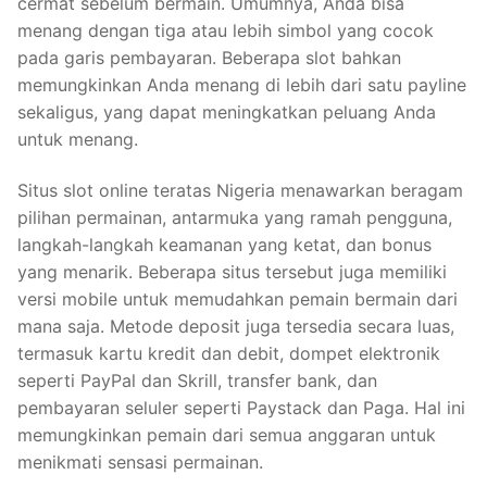
cermat sebelum bermain. Umumnya, Anda bisa
menang dengan tiga atau lebih simbol yang cocok
pada garis pembayaran. Beberapa slot bahkan
memungkinkan Anda menang di lebih dari satu payline
sekaligus, yang dapat meningkatkan peluang Anda
untuk menang.
Situs slot online teratas Nigeria menawarkan beragam
pilihan permainan, antarmuka yang ramah pengguna,
langkah-langkah keamanan yang ketat, dan bonus
yang menarik. Beberapa situs tersebut juga memiliki
versi mobile untuk memudahkan pemain bermain dari
mana saja. Metode deposit juga tersedia secara luas,
termasuk kartu kredit dan debit, dompet elektronik
seperti PayPal dan Skrill, transfer bank, dan
pembayaran seluler seperti Paystack dan Paga. Hal ini
memungkinkan pemain dari semua anggaran untuk
menikmati sensasi permainan.