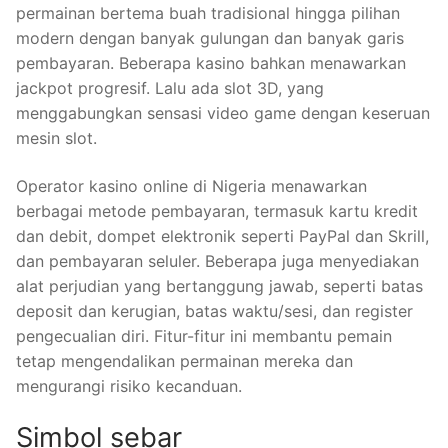
permainan bertema buah tradisional hingga pilihan
modern dengan banyak gulungan dan banyak garis
pembayaran. Beberapa kasino bahkan menawarkan
jackpot progresif. Lalu ada slot 3D, yang
menggabungkan sensasi video game dengan keseruan
mesin slot.
Operator kasino online di Nigeria menawarkan
berbagai metode pembayaran, termasuk kartu kredit
dan debit, dompet elektronik seperti PayPal dan Skrill,
dan pembayaran seluler. Beberapa juga menyediakan
alat perjudian yang bertanggung jawab, seperti batas
deposit dan kerugian, batas waktu/sesi, dan register
pengecualian diri. Fitur-fitur ini membantu pemain
tetap mengendalikan permainan mereka dan
mengurangi risiko kecanduan.
Simbol sebar