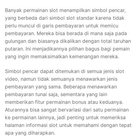
Banyak permainan slot menampilkan simbol pencar,
yang berbeda dari simbol slot standar karena tidak
perlu muncul di garis pembayaran untuk memicu
pembayaran. Mereka bisa berada di mana saja pada
gulungan dan biasanya dikalikan dengan total taruhan
putaran. Ini menjadikannya pilihan bagus bagi pemain
yang ingin memaksimalkan kemenangan mereka.
Simbol pencar dapat ditemukan di semua jenis slot
video, namun tidak semuanya menawarkan jenis
pembayaran yang sama. Beberapa menawarkan
pembayaran tunai saja, sementara yang lain
memberikan fitur permainan bonus atau keduanya.
Aturannya bisa sangat bervariasi dari satu permainan
ke permainan lainnya, jadi penting untuk memeriksa
halaman informasi slot untuk memahami dengan tepat
apa yang diharapkan.