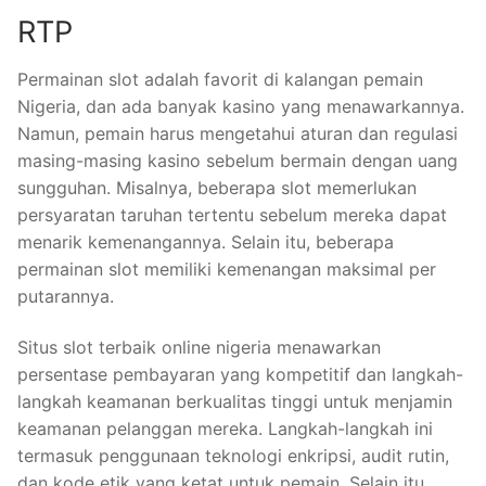
RTP
Permainan slot adalah favorit di kalangan pemain
Nigeria, dan ada banyak kasino yang menawarkannya.
Namun, pemain harus mengetahui aturan dan regulasi
masing-masing kasino sebelum bermain dengan uang
sungguhan. Misalnya, beberapa slot memerlukan
persyaratan taruhan tertentu sebelum mereka dapat
menarik kemenangannya. Selain itu, beberapa
permainan slot memiliki kemenangan maksimal per
putarannya.
Situs slot terbaik online nigeria menawarkan
persentase pembayaran yang kompetitif dan langkah-
langkah keamanan berkualitas tinggi untuk menjamin
keamanan pelanggan mereka. Langkah-langkah ini
termasuk penggunaan teknologi enkripsi, audit rutin,
dan kode etik yang ketat untuk pemain. Selain itu,