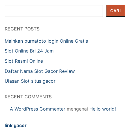
Cari
CARI
RECENT POSTS
Mainkan purnatoto login Online Gratis
Slot Online Bri 24 Jam
Slot Resmi Online
Daftar Nama Slot Gacor Review
Ulasan Slot situs gacor
RECENT COMMENTS
A WordPress Commenter
mengenai
Hello world!
link gacor