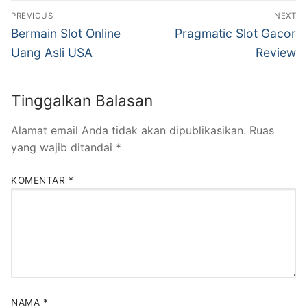
Navigasi
PREVIOUS
NEXT
pos
Previous
Next
Bermain Slot Online
Pragmatic Slot Gacor
post:
post:
Uang Asli USA
Review
Tinggalkan Balasan
Alamat email Anda tidak akan dipublikasikan.
Ruas
yang wajib ditandai
*
KOMENTAR
*
NAMA
*