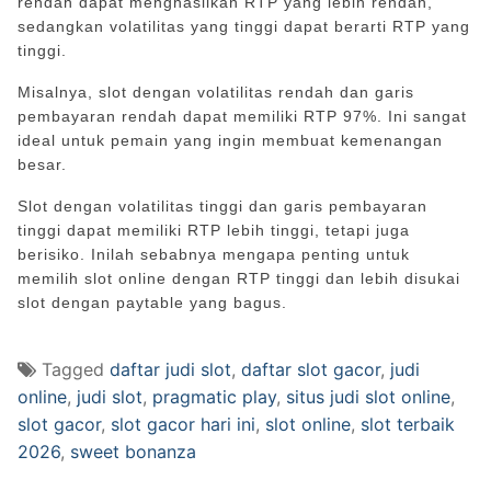
rendah dapat menghasilkan RTP yang lebih rendah,
sedangkan volatilitas yang tinggi dapat berarti RTP yang
tinggi.
Misalnya, slot dengan volatilitas rendah dan garis
pembayaran rendah dapat memiliki RTP 97%. Ini sangat
ideal untuk pemain yang ingin membuat kemenangan
besar.
Slot dengan volatilitas tinggi dan garis pembayaran
tinggi dapat memiliki RTP lebih tinggi, tetapi juga
berisiko. Inilah sebabnya mengapa penting untuk
memilih slot online dengan RTP tinggi dan lebih disukai
slot dengan paytable yang bagus.
Tagged
daftar judi slot
,
daftar slot gacor
,
judi
online
,
judi slot
,
pragmatic play
,
situs judi slot online
,
slot gacor
,
slot gacor hari ini
,
slot online
,
slot terbaik
2026
,
sweet bonanza