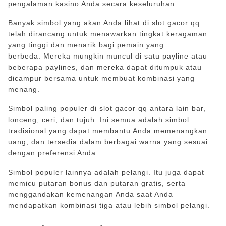
pengalaman kasino Anda secara keseluruhan.
Banyak simbol yang akan Anda lihat di slot gacor qq
telah dirancang untuk menawarkan tingkat keragaman
yang tinggi dan menarik bagi pemain yang
berbeda. Mereka mungkin muncul di satu payline atau
beberapa paylines, dan mereka dapat ditumpuk atau
dicampur bersama untuk membuat kombinasi yang
menang.
Simbol paling populer di slot gacor qq antara lain bar,
lonceng, ceri, dan tujuh. Ini semua adalah simbol
tradisional yang dapat membantu Anda memenangkan
uang, dan tersedia dalam berbagai warna yang sesuai
dengan preferensi Anda.
Simbol populer lainnya adalah pelangi. Itu juga dapat
memicu putaran bonus dan putaran gratis, serta
menggandakan kemenangan Anda saat Anda
mendapatkan kombinasi tiga atau lebih simbol pelangi.