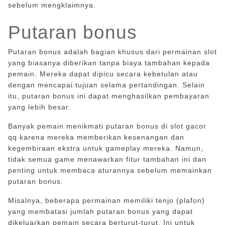
sebelum mengklaimnya.
Putaran bonus
Putaran bonus adalah bagian khusus dari permainan slot
yang biasanya diberikan tanpa biaya tambahan kepada
pemain. Mereka dapat dipicu secara kebetulan atau
dengan mencapai tujuan selama pertandingan. Selain
itu, putaran bonus ini dapat menghasilkan pembayaran
yang lebih besar.
Banyak pemain menikmati putaran bonus di slot gacor
qq karena mereka memberikan kesenangan dan
kegembiraan ekstra untuk gameplay mereka. Namun,
tidak semua game menawarkan fitur tambahan ini dan
penting untuk membaca aturannya sebelum memainkan
putaran bonus.
Misalnya, beberapa permainan memiliki tenjo (plafon)
yang membatasi jumlah putaran bonus yang dapat
dikeluarkan pemain secara berturut-turut. Ini untuk