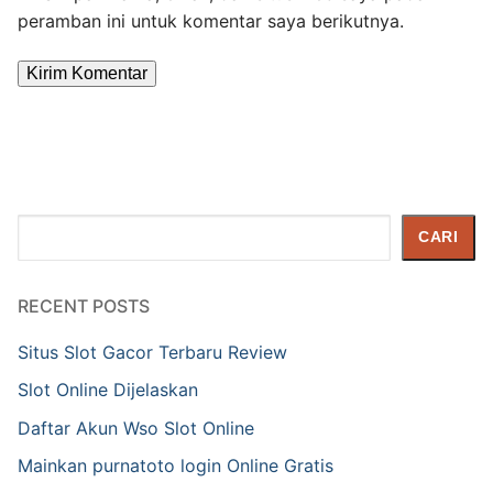
peramban ini untuk komentar saya berikutnya.
Cari
CARI
RECENT POSTS
Situs Slot Gacor Terbaru Review
Slot Online Dijelaskan
Daftar Akun Wso Slot Online
Mainkan purnatoto login Online Gratis