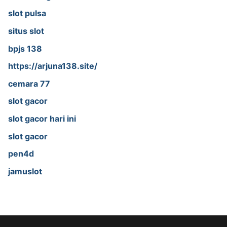
slot pulsa
situs slot
bpjs 138
https://arjuna138.site/
cemara 77
slot gacor
slot gacor hari ini
slot gacor
pen4d
jamuslot