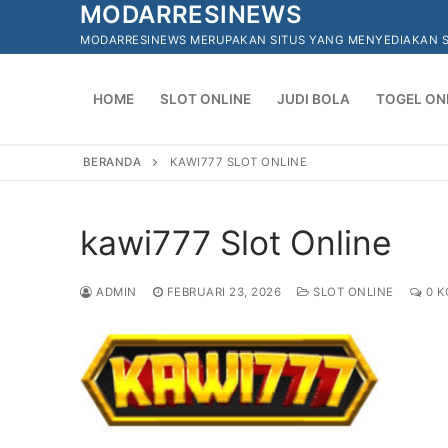
MODARRESINEWS
Lompat
ke
MODARRESINEWS MERUPAKAN SITUS YANG MENYEDIAKAN SUA
konten
HOME
SLOT ONLINE
JUDI BOLA
TOGEL ON
BERANDA
KAWI777 SLOT ONLINE
kawi777 Slot Online
ADMIN
FEBRUARI 23, 2026
SLOT ONLINE
0 K