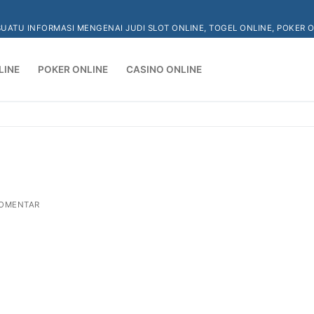
TU INFORMASI MENGENAI JUDI SLOT ONLINE, TOGEL ONLINE, POKER O
LINE
POKER ONLINE
CASINO ONLINE
Cari:
OMENTAR