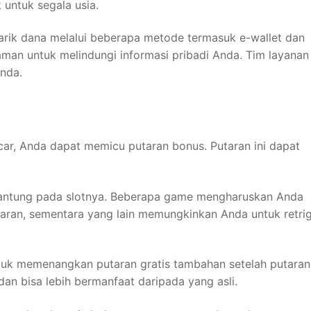
untuk segala usia.
rik dana melalui beberapa metode termasuk e-wallet dan
aman untuk melindungi informasi pribadi Anda. Tim layanan
nda.
ar, Anda dapat memicu putaran bonus. Putaran ini dapat
gantung pada slotnya. Beberapa game mengharuskan Anda
aran, sementara yang lain memungkinkan Anda untuk retri
uk memenangkan putaran gratis tambahan setelah putaran
 dan bisa lebih bermanfaat daripada yang asli.