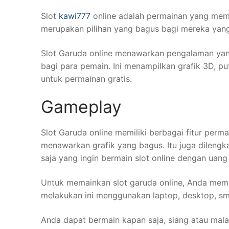
Slot
kawi777
online adalah permainan yang memi
merupakan pilihan yang bagus bagi mereka yan
Slot Garuda online menawarkan pengalaman ya
bagi para pemain. Ini menampilkan grafik 3D, puta
untuk permainan gratis.
Gameplay
Slot Garuda online memiliki berbagai fitur perm
menawarkan grafik yang bagus. Itu juga dilengk
saja yang ingin bermain slot online dengan uan
Untuk memainkan slot garuda online, Anda meme
melakukan ini menggunakan laptop, desktop, sma
Anda dapat bermain kapan saja, siang atau malam