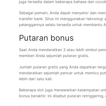
juga tersedia dalam beberapa bahasa dan cocok 
Sebagai pemain, Anda dapat menyetor dan mena
transfer bank. Situs ini menggunakan teknologi 
pelanggannya selalu tersedia untuk membantu A
Putaran bonus
Saat Anda mendaratkan 3 atau lebih simbol penc
memberi Anda sejumlah putaran gratis.
Jumlah putaran gratis yang Anda dapatkan ter
mendaratkan sejumlah pencar untuk memicu put
lebih dari satu kali.
Beberapa slot juga menawarkan kesempatan unt
bonus berakhir. Ini disebut putaran retriggering,