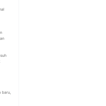
nal
an
kan
usuh
k
 baru,