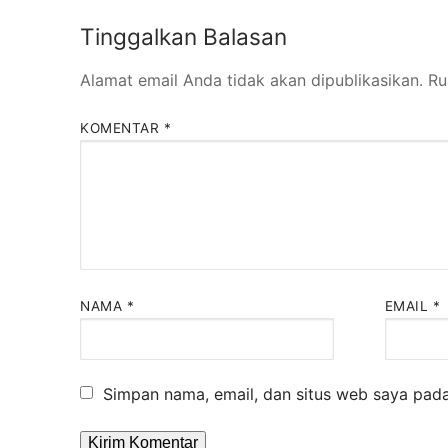
Tinggalkan Balasan
Alamat email Anda tidak akan dipublikasikan.
Ru
KOMENTAR
*
NAMA
*
EMAIL
*
Simpan nama, email, dan situs web saya pada