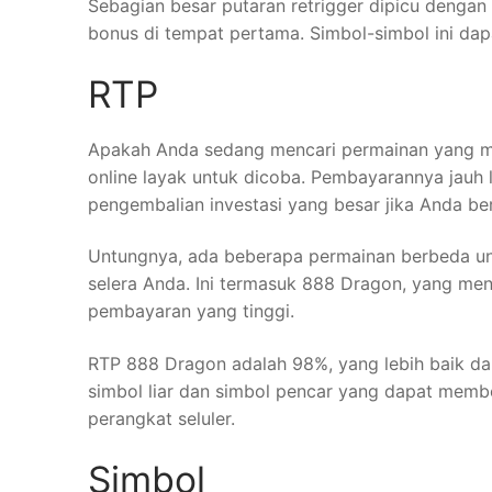
Sebagian besar putaran retrigger dipicu denga
bonus di tempat pertama. Simbol-simbol ini dap
RTP
Apakah Anda sedang mencari permainan yang me
online layak untuk dicoba. Pembayarannya jauh 
pengembalian investasi yang besar jika Anda ber
Untungnya, ada beberapa permainan berbeda unt
selera Anda. Ini termasuk 888 Dragon, yang m
pembayaran yang tinggi.
RTP 888 Dragon adalah 98%, yang lebih baik dari
simbol liar dan simbol pencar yang dapat member
perangkat seluler.
Simbol