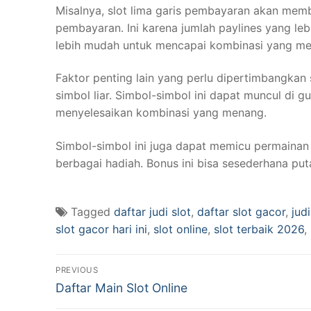
Misalnya, slot lima garis pembayaran akan memb
pembayaran. Ini karena jumlah paylines yang leb
lebih mudah untuk mencapai kombinasi yang m
Faktor penting lain yang perlu dipertimbangka
simbol liar. Simbol-simbol ini dapat muncul di 
menyelesaikan kombinasi yang menang.
Simbol-simbol ini juga dapat memicu permaina
berbagai hadiah. Bonus ini bisa sesederhana put
Tagged
daftar judi slot
,
daftar slot gacor
,
judi
slot gacor hari ini
,
slot online
,
slot terbaik 2026
,
Navigasi
PREVIOUS
Previous
pos
Daftar Main Slot Online
post: