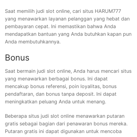
Saat memilih judi slot online, cari situs HARUM777
yang menawarkan layanan pelanggan yang hebat dan
pembayaran cepat. Ini memastikan bahwa Anda
mendapatkan bantuan yang Anda butuhkan kapan pun
Anda membutuhkannya.
Bonus
Saat bermain judi slot online, Anda harus mencari situs
yang menawarkan berbagai bonus. Ini dapat
mencakup bonus referensi, poin loyalitas, bonus
pendaftaran, dan bonus tanpa deposit. Ini dapat
meningkatkan peluang Anda untuk menang.
Beberapa situs judi slot online menawarkan putaran
gratis sebagai bagian dari penawaran bonus mereka.
Putaran gratis ini dapat digunakan untuk mencoba