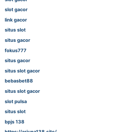
slot gacor
link gacor
situs slot
situs gacor
fokus777
situs gacor
situs slot gacor
bebasbet88
situs slot gacor
slot pulsa
situs slot
bpjs 138
https://arjuna138.site/