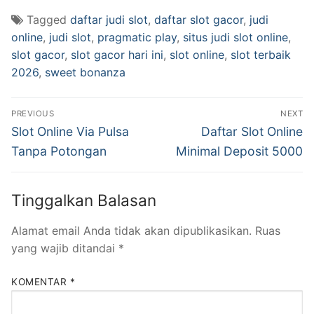
Tagged
daftar judi slot
,
daftar slot gacor
,
judi
online
,
judi slot
,
pragmatic play
,
situs judi slot online
,
slot gacor
,
slot gacor hari ini
,
slot online
,
slot terbaik
2026
,
sweet bonanza
Navigasi
PREVIOUS
NEXT
pos
Previous
Next
Slot Online Via Pulsa
Daftar Slot Online
post:
post:
Tanpa Potongan
Minimal Deposit 5000
Tinggalkan Balasan
Alamat email Anda tidak akan dipublikasikan.
Ruas
yang wajib ditandai
*
KOMENTAR
*