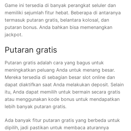
Game ini tersedia di banyak perangkat seluler dan
memiliki sejumlah fitur hebat. Beberapa di antaranya
termasuk putaran gratis, belantara kolosal, dan
putaran bonus. Anda bahkan bisa memenangkan
jackpot.
Putaran gratis
Putaran gratis adalah cara yang bagus untuk
meningkatkan peluang Anda untuk menang besar.
Mereka tersedia di sebagian besar slot online dan
dapat diaktifkan saat Anda melakukan deposit. Selain
itu, Anda dapat memilih untuk bermain secara gratis
atau menggunakan kode bonus untuk mendapatkan
lebih banyak putaran gratis.
Ada banyak fitur putaran gratis yang berbeda untuk
dipilih, jadi pastikan untuk membaca aturannya