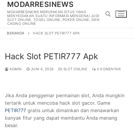
MODARRESINEWS
Lompat
ke
MODARRESINEWS MERUPAKAN SITUS YANG
MENYEDIAKAN SUATU INFORMASI MENGENAI JUDI
konten
SLOT ONLINE, TOGEL ONLINE, POKER ONLINE, DAN
CASINO ONLINE
BERANDA
HACK SLOT PETIR777 APK
Cari:
Hack Slot PETIR777 Apk
ADMIN
JUNI 4, 2026
SLOT ONLINE
0 KOMENTAR
Jika Anda penggemar permainan slot, Anda mungkin
tertarik untuk mencoba hack slot gacor. Game
PETIR777
gratis untuk dimainkan dan menawarkan
banyak fitur yang dapat membantu Anda menang
besar.