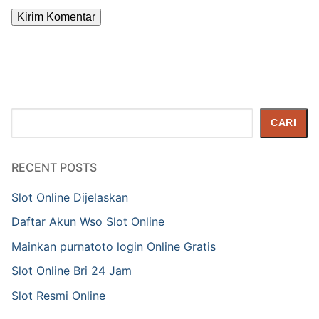
Cari
CARI
RECENT POSTS
Slot Online Dijelaskan
Daftar Akun Wso Slot Online
Mainkan purnatoto login Online Gratis
Slot Online Bri 24 Jam
Slot Resmi Online