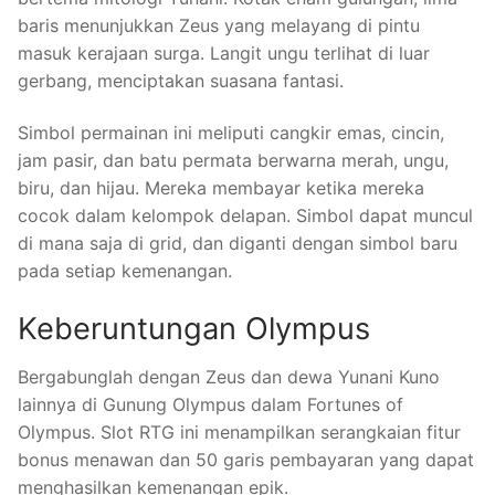
baris menunjukkan Zeus yang melayang di pintu
masuk kerajaan surga. Langit ungu terlihat di luar
gerbang, menciptakan suasana fantasi.
Simbol permainan ini meliputi cangkir emas, cincin,
jam pasir, dan batu permata berwarna merah, ungu,
biru, dan hijau. Mereka membayar ketika mereka
cocok dalam kelompok delapan. Simbol dapat muncul
di mana saja di grid, dan diganti dengan simbol baru
pada setiap kemenangan.
Keberuntungan Olympus
Bergabunglah dengan Zeus dan dewa Yunani Kuno
lainnya di Gunung Olympus dalam Fortunes of
Olympus. Slot RTG ini menampilkan serangkaian fitur
bonus menawan dan 50 garis pembayaran yang dapat
menghasilkan kemenangan epik.