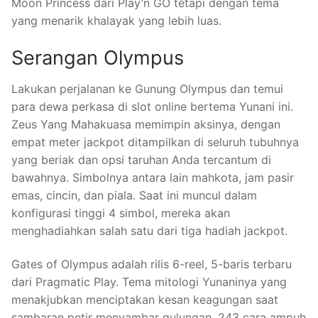
Moon Princess dari Play’n GO tetapi dengan tema
yang menarik khalayak yang lebih luas.
Serangan Olympus
Lakukan perjalanan ke Gunung Olympus dan temui
para dewa perkasa di slot online bertema Yunani ini.
Zeus Yang Mahakuasa memimpin aksinya, dengan
empat meter jackpot ditampilkan di seluruh tubuhnya
yang beriak dan opsi taruhan Anda tercantum di
bawahnya. Simbolnya antara lain mahkota, jam pasir
emas, cincin, dan piala. Saat ini muncul dalam
konfigurasi tinggi 4 simbol, mereka akan
menghadiahkan salah satu dari tiga hadiah jackpot.
Gates of Olympus adalah rilis 6-reel, 5-baris terbaru
dari Pragmatic Play. Tema mitologi Yunaninya yang
menakjubkan menciptakan kesan keagungan saat
sambaran petir menyambar gulungan. 243 cara ampuh