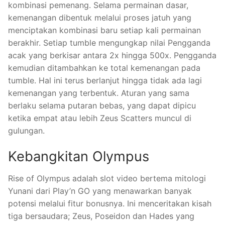
kombinasi pemenang. Selama permainan dasar,
kemenangan dibentuk melalui proses jatuh yang
menciptakan kombinasi baru setiap kali permainan
berakhir. Setiap tumble mengungkap nilai Pengganda
acak yang berkisar antara 2x hingga 500x. Pengganda
kemudian ditambahkan ke total kemenangan pada
tumble. Hal ini terus berlanjut hingga tidak ada lagi
kemenangan yang terbentuk. Aturan yang sama
berlaku selama putaran bebas, yang dapat dipicu
ketika empat atau lebih Zeus Scatters muncul di
gulungan.
Kebangkitan Olympus
Rise of Olympus adalah slot video bertema mitologi
Yunani dari Play’n GO yang menawarkan banyak
potensi melalui fitur bonusnya. Ini menceritakan kisah
tiga bersaudara; Zeus, Poseidon dan Hades yang