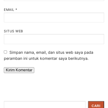
EMAIL
*
SITUS WEB
Simpan nama, email, dan situs web saya pada
peramban ini untuk komentar saya berikutnya.
Cari
CARI