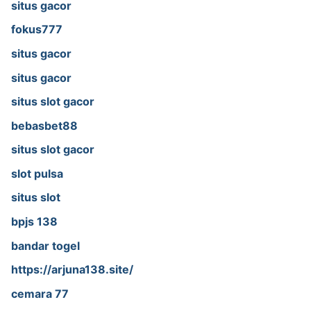
situs gacor
fokus777
situs gacor
situs gacor
situs slot gacor
bebasbet88
situs slot gacor
slot pulsa
situs slot
bpjs 138
bandar togel
https://arjuna138.site/
cemara 77