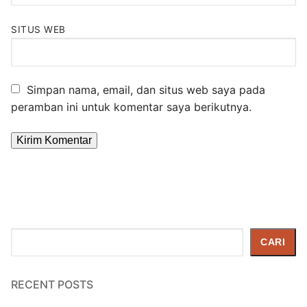
SITUS WEB
Simpan nama, email, dan situs web saya pada
peramban ini untuk komentar saya berikutnya.
Cari
CARI
RECENT POSTS