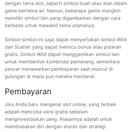
dengan tema slot, seperti simbol buah atau ikan dalam
game bertema air. Namun, beberapa game mungkin
memiliki simbol lain yang digambarkan dengan cara
berbeda untuk mewakili tema utamanya.
Simbol-simbol ini juga dapat menyertakan simbol Wild
dan Scatter yang dapat memicu bonus atau putaran
gratis. Simbol Wild dapat menggantikan simbol lain
untuk membentuk kombinasi pemenang, sementara
pencar menawarkan pembayaran saat muncul di
gulungan di mana pun mereka mendarat.
Pembayaran
Jika Anda baru mengenal slot online, yang terbaik
adalah mencoba versi gratis sebelum
menginvestasikan uang. Alasannya adalah untuk
membiasakan diri dengan aturan dan strategi