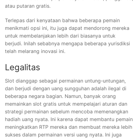
atau putaran gratis.
Terlepas dari kenyataan bahwa beberapa pemain
menikmati opsi ini, itu juga dapat mendorong mereka
untuk membelanjakan lebih dari biasanya untuk
berjudi. Inilah sebabnya mengapa beberapa yurisdiksi
telah melarang inovasi ini.
Legalitas
Slot dianggap sebagai permainan untung-untungan,
dan berjudi dengan uang sungguhan adalah ilegal di
beberapa negara bagian. Namun, banyak orang
memainkan slot gratis untuk mempelajari aturan dan
strategi permainan sebelum mencoba memenangkan
hadiah uang nyata. Ini karena dapat membantu pemain
meningkatkan RTP mereka dan membuat mereka lebih
sukses dalam permainan versi uang nyata. Ini juga