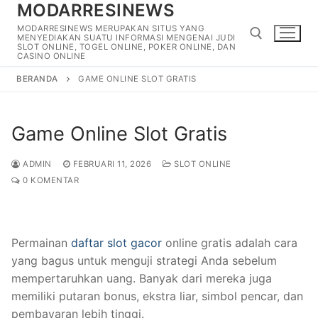
MODARRESINEWS
Lompat
ke
MODARRESINEWS MERUPAKAN SITUS YANG
MENYEDIAKAN SUATU INFORMASI MENGENAI JUDI
konten
SLOT ONLINE, TOGEL ONLINE, POKER ONLINE, DAN
CASINO ONLINE
BERANDA
GAME ONLINE SLOT GRATIS
Cari:
Game Online Slot Gratis
ADMIN
FEBRUARI 11, 2026
SLOT ONLINE
0 KOMENTAR
Permainan
daftar slot gacor
online gratis adalah cara
yang bagus untuk menguji strategi Anda sebelum
mempertaruhkan uang. Banyak dari mereka juga
memiliki putaran bonus, ekstra liar, simbol pencar, dan
pembayaran lebih tinggi.