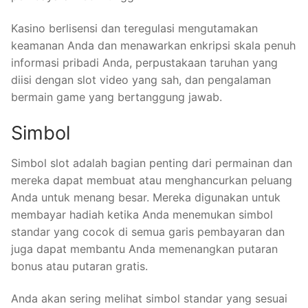
Kasino berlisensi dan teregulasi mengutamakan
keamanan Anda dan menawarkan enkripsi skala penuh
informasi pribadi Anda, perpustakaan taruhan yang
diisi dengan slot video yang sah, dan pengalaman
bermain game yang bertanggung jawab.
Simbol
Simbol slot adalah bagian penting dari permainan dan
mereka dapat membuat atau menghancurkan peluang
Anda untuk menang besar. Mereka digunakan untuk
membayar hadiah ketika Anda menemukan simbol
standar yang cocok di semua garis pembayaran dan
juga dapat membantu Anda memenangkan putaran
bonus atau putaran gratis.
Anda akan sering melihat simbol standar yang sesuai