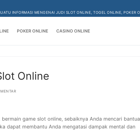
TU INFORMASI MENGENAI JUDI SLOT ONLINE, TOGEL ONLINE, POKER O
LINE
POKER ONLINE
CASINO ONLINE
Cari:
lot Online
OMENTAR
 bermain game slot online, sebaiknya Anda mencari bantu
ereka dapat membantu Anda mengatasi dampak mental dan