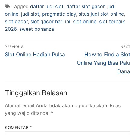
Tagged
daftar judi slot
,
daftar slot gacor
,
judi
online
,
judi slot
,
pragmatic play
,
situs judi slot online
,
slot gacor
,
slot gacor hari ini
,
slot online
,
slot terbaik
2026
,
sweet bonanza
Navigasi
PREVIOUS
NEXT
pos
Previous
Next
Slot Online Hadiah Pulsa
How to Find a Slot
post:
post:
Online Yang Bisa Paki
Dana
Tinggalkan Balasan
Alamat email Anda tidak akan dipublikasikan.
Ruas
yang wajib ditandai
*
KOMENTAR
*