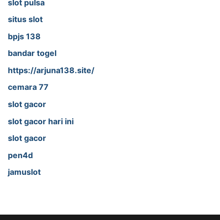
slot pulsa
situs slot
bpjs 138
bandar togel
https://arjuna138.site/
cemara 77
slot gacor
slot gacor hari ini
slot gacor
pen4d
jamuslot