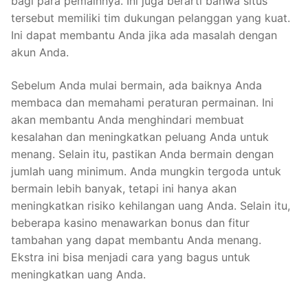
bagi para pemainnya. Ini juga berarti bahwa situs
tersebut memiliki tim dukungan pelanggan yang kuat.
Ini dapat membantu Anda jika ada masalah dengan
akun Anda.
Sebelum Anda mulai bermain, ada baiknya Anda
membaca dan memahami peraturan permainan. Ini
akan membantu Anda menghindari membuat
kesalahan dan meningkatkan peluang Anda untuk
menang. Selain itu, pastikan Anda bermain dengan
jumlah uang minimum. Anda mungkin tergoda untuk
bermain lebih banyak, tetapi ini hanya akan
meningkatkan risiko kehilangan uang Anda. Selain itu,
beberapa kasino menawarkan bonus dan fitur
tambahan yang dapat membantu Anda menang.
Ekstra ini bisa menjadi cara yang bagus untuk
meningkatkan uang Anda.