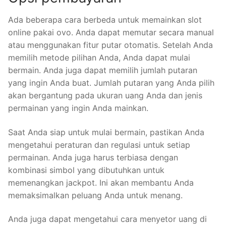
Ada beberapa cara berbeda untuk memainkan slot
online pakai ovo. Anda dapat memutar secara manual
atau menggunakan fitur putar otomatis. Setelah Anda
memilih metode pilihan Anda, Anda dapat mulai
bermain. Anda juga dapat memilih jumlah putaran
yang ingin Anda buat. Jumlah putaran yang Anda pilih
akan bergantung pada ukuran uang Anda dan jenis
permainan yang ingin Anda mainkan.
Saat Anda siap untuk mulai bermain, pastikan Anda
mengetahui peraturan dan regulasi untuk setiap
permainan. Anda juga harus terbiasa dengan
kombinasi simbol yang dibutuhkan untuk
memenangkan jackpot. Ini akan membantu Anda
memaksimalkan peluang Anda untuk menang.
Anda juga dapat mengetahui cara menyetor uang di