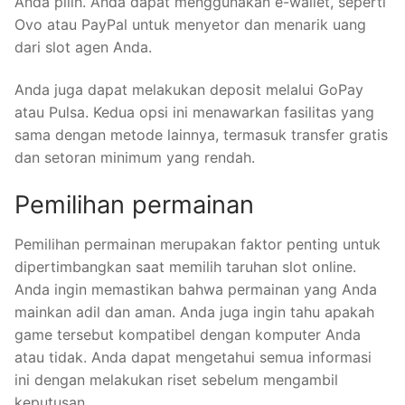
Anda pilih. Anda dapat menggunakan e-wallet, seperti
Ovo atau PayPal untuk menyetor dan menarik uang
dari slot agen Anda.
Anda juga dapat melakukan deposit melalui GoPay
atau Pulsa. Kedua opsi ini menawarkan fasilitas yang
sama dengan metode lainnya, termasuk transfer gratis
dan setoran minimum yang rendah.
Pemilihan permainan
Pemilihan permainan merupakan faktor penting untuk
dipertimbangkan saat memilih taruhan slot online.
Anda ingin memastikan bahwa permainan yang Anda
mainkan adil dan aman. Anda juga ingin tahu apakah
game tersebut kompatibel dengan komputer Anda
atau tidak. Anda dapat mengetahui semua informasi
ini dengan melakukan riset sebelum mengambil
keputusan.