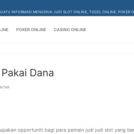
TU INFORMASI MENGENAI JUDI SLOT ONLINE, TOGEL ONLINE, POKER O
LINE
POKER ONLINE
CASINO ONLINE
Cari:
e Pakai Dana
NTAR
pakan opportuniti bagi para pemain judi judi slot yang be