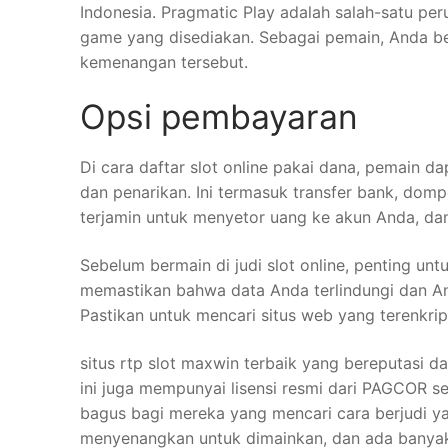
Indonesia. Pragmatic Play adalah salah-satu pe
game yang disediakan. Sebagai pemain, Anda b
kemenangan tersebut.
Opsi pembayaran
Di cara daftar slot online pakai dana, pemain
dan penarikan. Ini termasuk transfer bank, domp
terjamin untuk menyetor uang ke akun Anda, da
Sebelum bermain di judi slot online, penting unt
memastikan bahwa data Anda terlindungi dan And
Pastikan untuk mencari situs web yang terenkrip
situs rtp slot maxwin terbaik yang bereputasi dan
ini juga mempunyai lisensi resmi dari PAGCOR se
bagus bagi mereka yang mencari cara berjudi 
menyenangkan untuk dimainkan, dan ada banyak