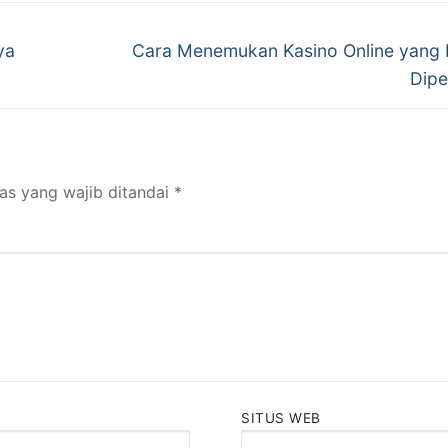
Next
ya
Cara Menemukan Kasino Online yang
post:
Dipe
as yang wajib ditandai
*
SITUS WEB