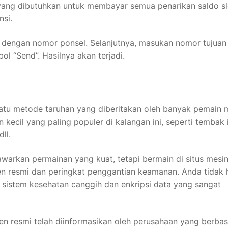
yang dibutuhkan untuk membayar semua penarikan saldo sl
nsi.
in dengan nomor ponsel. Selanjutnya, masukan nomor tujuan
ol “Send”. Hasilnya akan terjadi.
 satu metode taruhan yang diberitakan oleh banyak pemain 
n kecil yang paling populer di kalangan ini, seperti tembak 
ll.
awarkan permainan yang kuat, tetapi bermain di situs mesi
gen resmi dan peringkat penggantian keamanan. Anda tidak 
 sistem kesehatan canggih dan enkripsi data yang sangat
en resmi telah diinformasikan oleh perusahaan yang berbasi