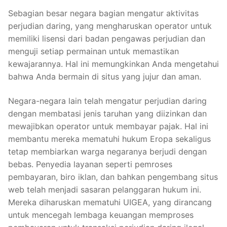
Sebagian besar negara bagian mengatur aktivitas
perjudian daring, yang mengharuskan operator untuk
memiliki lisensi dari badan pengawas perjudian dan
menguji setiap permainan untuk memastikan
kewajarannya. Hal ini memungkinkan Anda mengetahui
bahwa Anda bermain di situs yang jujur dan aman.
Negara-negara lain telah mengatur perjudian daring
dengan membatasi jenis taruhan yang diizinkan dan
mewajibkan operator untuk membayar pajak. Hal ini
membantu mereka mematuhi hukum Eropa sekaligus
tetap membiarkan warga negaranya berjudi dengan
bebas. Penyedia layanan seperti pemroses
pembayaran, biro iklan, dan bahkan pengembang situs
web telah menjadi sasaran pelanggaran hukum ini.
Mereka diharuskan mematuhi UIGEA, yang dirancang
untuk mencegah lembaga keuangan memproses