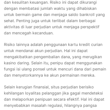
dan kesulitan keuangan. Risiko ini dapat dikurangi
dengan membatasi jumlah waktu yang dihabiskan
untuk bermain game dan menjaga saldo bankroll yang
sehat. Penting juga untuk terlibat dalam berbagai
aktivitas di luar perjudian untuk menjaga perspektif
dan mencegah kecanduan.
Risiko lainnya adalah penggunaan kartu kredit curian
untuk mendanai akun perjudian. Hal ini dapat
mengakibatkan pengembalian dana, yang merugikan
kasino daring. Selain itu, penipu dapat menggunakan
fungsi isi ulang ponsel untuk mencuri dana dari pemain
dan menyetorkannya ke akun permainan mereka.
Selain kerugian finansial, situs perjudian berisiko
kehilangan loyalitas pelanggan jika gagal mendeteksi
dan melaporkan penipuan secara efektif. Hal ini dapat
menyebabkan masalah regulasi, hilangnya pangsa