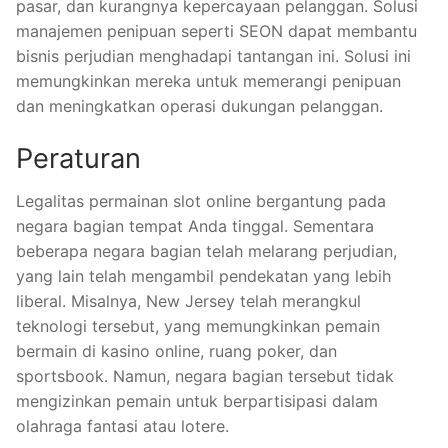
pasar, dan kurangnya kepercayaan pelanggan. Solusi
manajemen penipuan seperti SEON dapat membantu
bisnis perjudian menghadapi tantangan ini. Solusi ini
memungkinkan mereka untuk memerangi penipuan
dan meningkatkan operasi dukungan pelanggan.
Peraturan
Legalitas permainan slot online bergantung pada
negara bagian tempat Anda tinggal. Sementara
beberapa negara bagian telah melarang perjudian,
yang lain telah mengambil pendekatan yang lebih
liberal. Misalnya, New Jersey telah merangkul
teknologi tersebut, yang memungkinkan pemain
bermain di kasino online, ruang poker, dan
sportsbook. Namun, negara bagian tersebut tidak
mengizinkan pemain untuk berpartisipasi dalam
olahraga fantasi atau lotere.