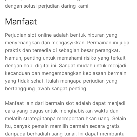
dengan solusi perjudian daring kami.
Manfaat
Perjudian slot online adalah bentuk hiburan yang
menyenangkan dan mengasyikkan. Permainan ini juga
praktis dan tersedia di sebagian besar perangkat.
Namun, penting untuk memahami risiko yang terkait
dengan hobi digital ini. Sangat mudah untuk menjadi
kecanduan dan mengembangkan kebiasaan bermain
yang tidak sehat. Itulah mengapa perjudian yang
bertanggung jawab sangat penting.
Manfaat lain dari bermain slot adalah dapat menjadi
cara yang bagus untuk menghabiskan waktu dan
melatih strategi tanpa mempertaruhkan uang. Selain
itu, banyak pemain memilih bermain secara gratis
daripada berhadiah uang tunai. Ini dapat membantu