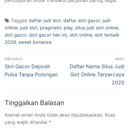
pembayaran untuk transaksi perjudian daring ilegal.
Tagged
daftar judi slot
,
daftar slot gacor
,
judi
online
,
judi slot
,
pragmatic play
,
situs judi slot online
,
slot gacor
,
slot gacor hari ini
,
slot online
,
slot terbaik
2026
,
sweet bonanza
Navigasi
PREVIOUS
NEXT
pos
Previous
Next
Slot Gacor Deposit
Daftar Nama Situs Judi
post:
post:
Pulsa Tanpa Potongan
Slot Online Terpercaya
2020
Tinggalkan Balasan
Alamat email Anda tidak akan dipublikasikan.
Ruas
yang wajib ditandai
*