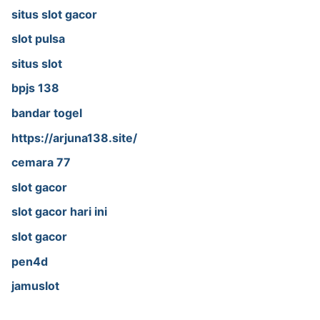
situs slot gacor
slot pulsa
situs slot
bpjs 138
bandar togel
https://arjuna138.site/
cemara 77
slot gacor
slot gacor hari ini
slot gacor
pen4d
jamuslot