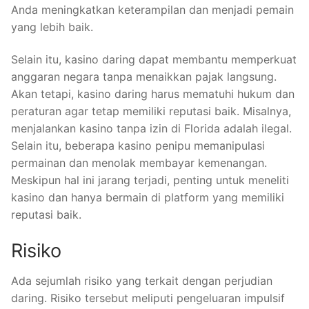
Anda meningkatkan keterampilan dan menjadi pemain
yang lebih baik.
Selain itu, kasino daring dapat membantu memperkuat
anggaran negara tanpa menaikkan pajak langsung.
Akan tetapi, kasino daring harus mematuhi hukum dan
peraturan agar tetap memiliki reputasi baik. Misalnya,
menjalankan kasino tanpa izin di Florida adalah ilegal.
Selain itu, beberapa kasino penipu memanipulasi
permainan dan menolak membayar kemenangan.
Meskipun hal ini jarang terjadi, penting untuk meneliti
kasino dan hanya bermain di platform yang memiliki
reputasi baik.
Risiko
Ada sejumlah risiko yang terkait dengan perjudian
daring. Risiko tersebut meliputi pengeluaran impulsif