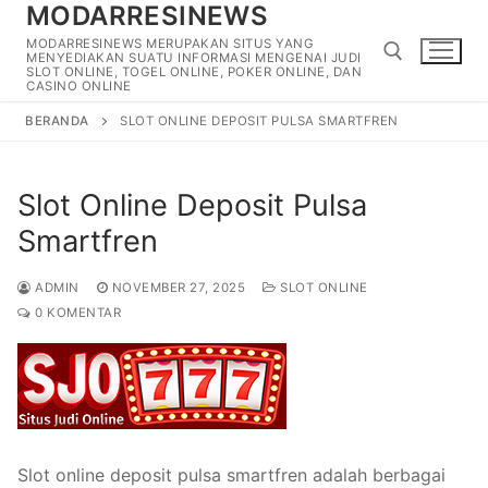
MODARRESINEWS
Lompat
ke
MODARRESINEWS MERUPAKAN SITUS YANG
MENYEDIAKAN SUATU INFORMASI MENGENAI JUDI
konten
SLOT ONLINE, TOGEL ONLINE, POKER ONLINE, DAN
CASINO ONLINE
BERANDA
SLOT ONLINE DEPOSIT PULSA SMARTFREN
Cari:
Slot Online Deposit Pulsa
Smartfren
ADMIN
NOVEMBER 27, 2025
SLOT ONLINE
0 KOMENTAR
Slot online deposit pulsa smartfren adalah berbagai