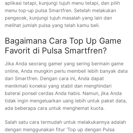
aplikasi tetapi, kunjungi tujuh menu tetapi, dan pilih
menu top-up pulsa Smartfren. Setelah melakukan
pengecek, kunjungi tujuh masalah yang lain dan
melihat jumlah pulsa yang telah kamu beli.
Bagaimana Cara Top Up Game
Favorit di Pulsa Smartfren?
Jika Anda seorang gamer yang sering bermain game
online, Anda mungkin perlu membeli lebih banyak data
dari Smartfren. Dengan cara ini, Anda dapat
menikmati koneksi yang stabil dan menghindari
baterai ponsel cerdas Anda habis. Namun, jika Anda
tidak ingin mengeluarkan uang lebih untuk paket data,
ada beberapa cara untuk menghemat kuota.
Salah satu cara termudah untuk melakukannya adalah
dengan menggunakan fitur ‘Top up dengan Pulsa