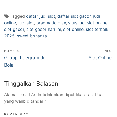
Tagged
daftar judi slot
,
daftar slot gacor
,
judi
online
,
judi slot
,
pragmatic play
,
situs judi slot online
,
slot gacor
,
slot gacor hari ini
,
slot online
,
slot terbaik
2025
,
sweet bonanza
Navigasi
PREVIOUS
NEXT
pos
Previous
Next
Group Telegram Judi
Slot Online
post:
post:
Bola
Tinggalkan Balasan
Alamat email Anda tidak akan dipublikasikan.
Ruas
yang wajib ditandai
*
KOMENTAR
*