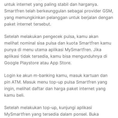
untuk internet yang paling stabil dan harganya.
Smartfren telah berkeunggulan sebagai provider GSM,
yang memungkinkan pelanggan untuk berjalan dengan
paket internet tersebut.
Setelah melakukan pengecek pulsa, kamu akan
melihat nominal sisa pulsa dan kuota Smartfren kamu
punya di menu utama aplikasi MySmartfren. Jika
aplikasi tidak tersedia, kamu bisa mengunduhnya di
Google Playstore atau App Store.
Login ke akun m-banking kamu, masuk kartuan dan
pin ATM. Masuk menu top-up pulsa Smartfren yang
ingin, melihat daftar dan harga paket internet yang
kamu beli.
Setelah melakukan top-up, kunjungi aplikasi
MySmartfren yang tersedia dalam ponsel. Buka