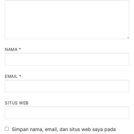
NAMA
*
EMAIL
*
SITUS WEB
Simpan nama, email, dan situs web saya pada