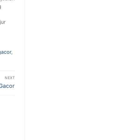
g
jur
gacor
,
NEXT
 Gacor