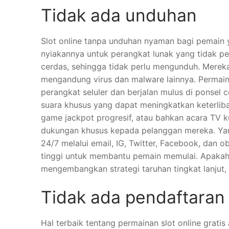
Tidak ada unduhan
Slot online tanpa unduhan nyaman bagi pemain 
nyiakannya untuk perangkat lunak yang tidak pe
cerdas, sehingga tidak perlu mengunduh. Mereka 
mengandung virus dan malware lainnya. Permain
perangkat seluler dan berjalan mulus di ponsel
suara khusus yang dapat meningkatkan keterliba
game jackpot progresif, atau bahkan acara TV 
dukungan khusus kepada pelanggan mereka. Yang
24/7 melalui email, IG, Twitter, Facebook, dan ob
tinggi untuk membantu pemain memulai. Apakah
mengembangkan strategi taruhan tingkat lanjut,
Tidak ada pendaftaran
Hal terbaik tentang permainan slot online gratis