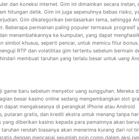
er dan koneksi internet. Gim ini dimainkan secara instan, 
am hitungan detik. Gim ini juga sepenuhnya bebas risiko, y
erjudian. Gim dikategorikan berdasarkan tema, sehingga A
t. Beberapa permainan paling populer termasuk progresif 
an dan menambahkannya ke kumpulan, yang dapat menghasil
 simbol khusus, seperti pencar, untuk memicu fitur bonus
enguji RTP dan volatilitas gim tertentu sebelum bermain 
ndari membuat taruhan yang terlalu besar untuk uang An
uji game baru sebelum menyetor uang sungguhan. Mereka 
agian besar kasino online sedang mengembangkan slot gra
in dapat mengaksesnya di perangkat iPhone atau Android
putaran gratis, dan kredit ekstra untuk menang tanpa har
s yang diberikan kasino kepada para pemainnya akan berva
taruhan rendah biasanya akan menerima kurang dari rol tin
ratis dengan mencapai sejumlah poin comp dalam aksi per