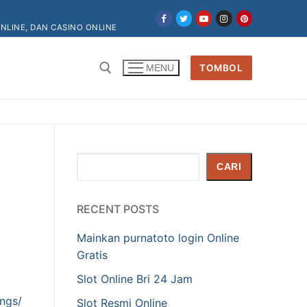
NLINE, DAN CASINO ONLINE
TOMBOL
MENU
Cari
CARI
RECENT POSTS
Mainkan purnatoto login Online
Gratis
Slot Online Bri 24 Jam
ings/
Slot Resmi Online