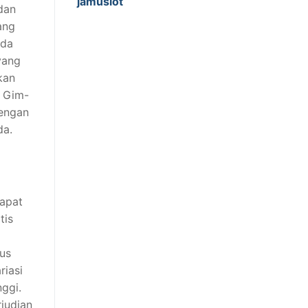
jamuslot
dan
ang
nda
yang
kan
. Gim-
dengan
da.
dapat
tis
us
riasi
ggi.
judian