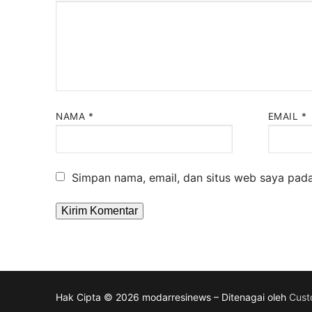
NAMA
*
EMAIL
*
Simpan nama, email, dan situs web saya pada
Hak Cipta © 2026 modarresinews – Ditenagai oleh
Cust