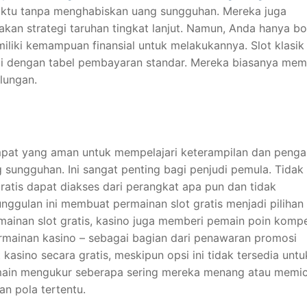
ktu tanpa menghabiskan uang sungguhan. Mereka juga
an strategi taruhan tingkat lanjut. Namun, Anda hanya bo
iki kemampuan finansial untuk melakukannya. Slot klasik 
i dengan tabel pembayaran standar. Mereka biasanya memi
lungan.
mpat yang aman untuk mempelajari keterampilan dan peng
ungguhan. Ini sangat penting bagi penjudi pemula. Tidak
ratis dapat diakses dari perangkat apa pun dan tidak
ggulan ini membuat permainan slot gratis menjadi pilihan
mainan slot gratis, kasino juga memberi pemain poin komp
ermainan kasino – sebagai bagian dari penawaran promosi
kasino secara gratis, meskipun opsi ini tidak tersedia untu
ain mengukur seberapa sering mereka menang atau memi
n pola tertentu.