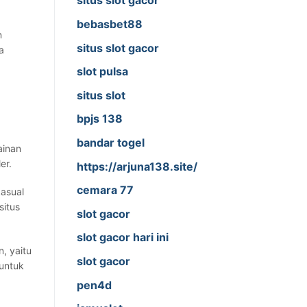
situs slot gacor
bebasbet88
n
situs slot gacor
a
slot pulsa
situs slot
bpjs 138
bandar togel
ainan
er.
https://arjuna138.site/
cemara 77
kasual
situs
slot gacor
slot gacor hari ini
, yaitu
slot gacor
 untuk
pen4d