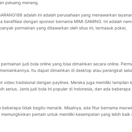
an peluang menang.
a SARANG188 adalah ini adalah perusahaan yang menawarkan layana
ga berafiliasi dengan sponsor bernama MIMI GAMING.
Ini adalah nam
nyak permainan yang ditawarkan oleh situs ini, termasuk poker,
s permainan judi bola online yang bisa dimainkan secara online.
Perm
g memainkannya.
Itu dapat dimainkan di desktop atau perangkat selul
lot video tradisional dengan paylines.
Mereka juga memiliki tampilan 
ih serius.
Jenis judi bola ini populer di Indonesia, dan ada beberapa 
an beberapa tidak begitu menarik.
Misalnya, ada fitur bernama maxwin
ni memungkinkan pemain untuk memiliki kesempatan yang lebih baik