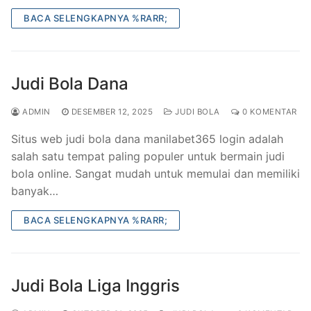
BACA SELENGKAPNYA %RARR;
Judi Bola Dana
ADMIN
DESEMBER 12, 2025
JUDI BOLA
0 KOMENTAR
Situs web judi bola dana manilabet365 login adalah
salah satu tempat paling populer untuk bermain judi
bola online. Sangat mudah untuk memulai dan memiliki
banyak…
BACA SELENGKAPNYA %RARR;
Judi Bola Liga Inggris