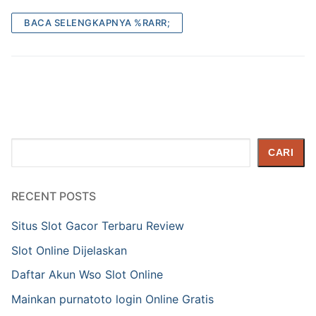
BACA SELENGKAPNYA %RARR;
Cari
CARI
RECENT POSTS
Situs Slot Gacor Terbaru Review
Slot Online Dijelaskan
Daftar Akun Wso Slot Online
Mainkan purnatoto login Online Gratis