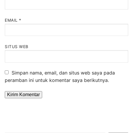
EMAIL
*
SITUS WEB
Simpan nama, email, dan situs web saya pada
peramban ini untuk komentar saya berikutnya.