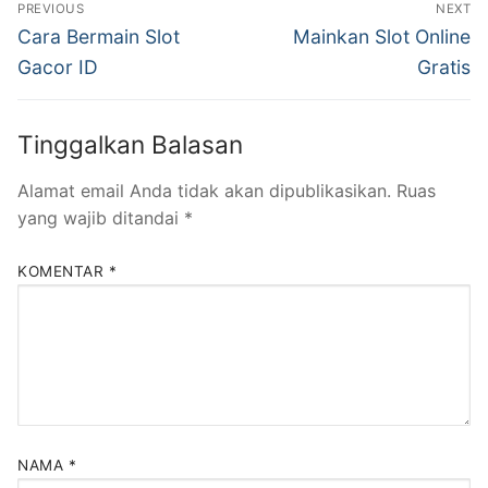
Navigasi
PREVIOUS
NEXT
pos
Previous
Next
Cara Bermain Slot
Mainkan Slot Online
post:
post:
Gacor ID
Gratis
Tinggalkan Balasan
Alamat email Anda tidak akan dipublikasikan.
Ruas
yang wajib ditandai
*
KOMENTAR
*
NAMA
*