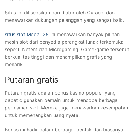
Situs ini dilisensikan dan diatur oleh Curaco, dan
menawarkan dukungan pelanggan yang sangat baik.
situs slot Modal138
ini menawarkan banyak pilihan
mesin slot dari penyedia perangkat lunak terkemuka
seperti Netent dan Microgaming. Game-game tersebut
berkualitas tinggi dan menampilkan grafis yang
menarik.
Putaran gratis
Putaran gratis adalah bonus kasino populer yang
dapat digunakan pemain untuk mencoba berbagai
permainan slot. Mereka juga menawarkan kesempatan
untuk memenangkan uang nyata.
Bonus ini hadir dalam berbagai bentuk dan biasanya