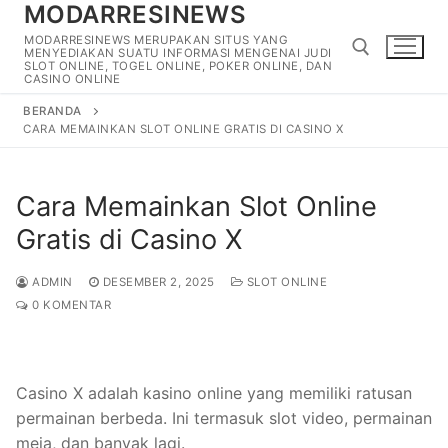
MODARRESINEWS
Lompat
ke
MODARRESINEWS MERUPAKAN SITUS YANG
MENYEDIAKAN SUATU INFORMASI MENGENAI JUDI
konten
SLOT ONLINE, TOGEL ONLINE, POKER ONLINE, DAN
CASINO ONLINE
BERANDA
Cari:
CARA MEMAINKAN SLOT ONLINE GRATIS DI CASINO X
Cara Memainkan Slot Online
Gratis di Casino X
ADMIN
DESEMBER 2, 2025
SLOT ONLINE
0 KOMENTAR
Casino X adalah kasino online yang memiliki ratusan
permainan berbeda. Ini termasuk slot video, permainan
meja, dan banyak lagi.