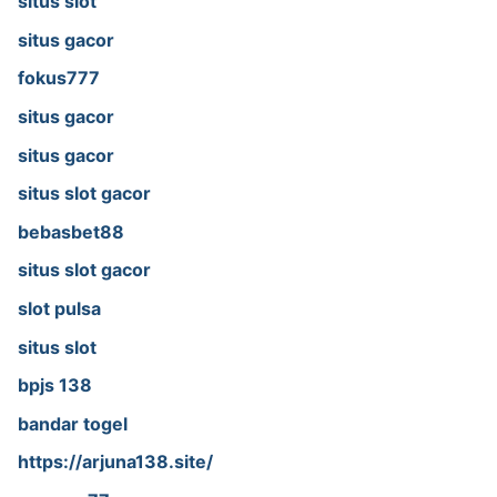
situs slot
situs gacor
fokus777
situs gacor
situs gacor
situs slot gacor
bebasbet88
situs slot gacor
slot pulsa
situs slot
bpjs 138
bandar togel
https://arjuna138.site/