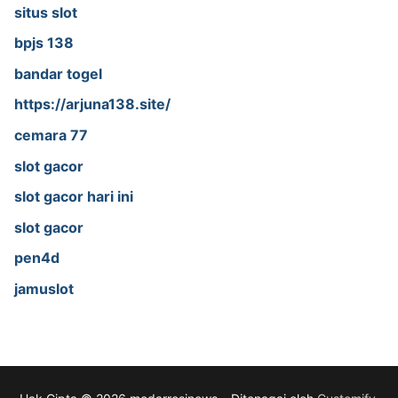
situs slot
bpjs 138
bandar togel
https://arjuna138.site/
cemara 77
slot gacor
slot gacor hari ini
slot gacor
pen4d
jamuslot