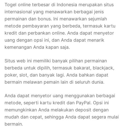
Togel online terbesar di Indonesia merupakan situs
internasional yang menawarkan berbagai jenis
permainan dan bonus. Ini menawarkan sejumlah
metode pembayaran yang berbeda, termasuk kartu
kredit dan perbankan online. Anda dapat menyetor
uang dengan opsi ini, dan Anda dapat menarik
kemenangan Anda kapan saja.
Situs web ini memiliki banyak pilihan permainan
berbeda untuk dipilih, termasuk bakarat, blackjack,
poker, slot, dan banyak lagi. Anda bahkan dapat
bermain melawan pemain lain di seluruh dunia.
Anda dapat menyetor uang menggunakan berbagai
metode, seperti kartu kredit dan PayPal. Opsi ini
memungkinkan Anda melakukan deposit dengan
mudah dan cepat, sehingga Anda dapat segera mulai
bermain.