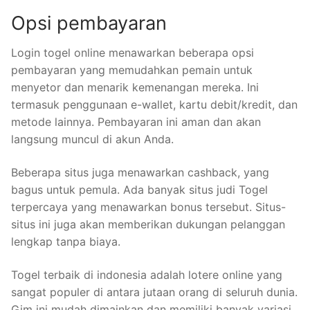
Opsi pembayaran
Login togel online menawarkan beberapa opsi
pembayaran yang memudahkan pemain untuk
menyetor dan menarik kemenangan mereka. Ini
termasuk penggunaan e-wallet, kartu debit/kredit, dan
metode lainnya. Pembayaran ini aman dan akan
langsung muncul di akun Anda.
Beberapa situs juga menawarkan cashback, yang
bagus untuk pemula. Ada banyak situs judi Togel
terpercaya yang menawarkan bonus tersebut. Situs-
situs ini juga akan memberikan dukungan pelanggan
lengkap tanpa biaya.
Togel terbaik di indonesia adalah lotere online yang
sangat populer di antara jutaan orang di seluruh dunia.
Gim ini mudah dimainkan dan memiliki banyak variasi