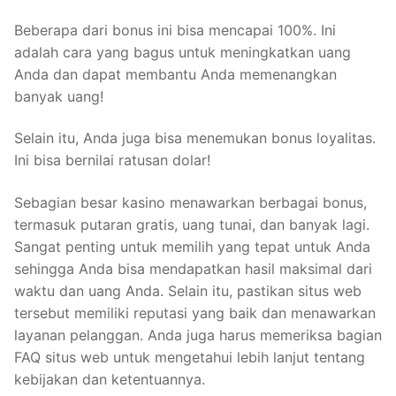
Beberapa dari bonus ini bisa mencapai 100%. Ini
adalah cara yang bagus untuk meningkatkan uang
Anda dan dapat membantu Anda memenangkan
banyak uang!
Selain itu, Anda juga bisa menemukan bonus loyalitas.
Ini bisa bernilai ratusan dolar!
Sebagian besar kasino menawarkan berbagai bonus,
termasuk putaran gratis, uang tunai, dan banyak lagi.
Sangat penting untuk memilih yang tepat untuk Anda
sehingga Anda bisa mendapatkan hasil maksimal dari
waktu dan uang Anda. Selain itu, pastikan situs web
tersebut memiliki reputasi yang baik dan menawarkan
layanan pelanggan. Anda juga harus memeriksa bagian
FAQ situs web untuk mengetahui lebih lanjut tentang
kebijakan dan ketentuannya.