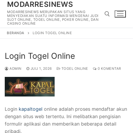
MODARRESINEWS
Lompat
ke
MODARRESINEWS MERUPAKAN SITUS YANG
MENYEDIAKAN SUATU INFORMASI MENGENAI JUDI
konten
SLOT ONLINE, TOGEL ONLINE, POKER ONLINE, DAN
CASINO ONLINE
BERANDA
LOGIN TOGEL ONLINE
Cari:
Login Togel Online
ADMIN
JULI 1, 2026
TOGEL ONLINE
0 KOMENTAR
Login
kapaltogel
online adalah proses mendaftar akun
dengan situs web tertentu. Ini melibatkan pengisian
formulir aplikasi dan memberikan beberapa detail
pribadi.