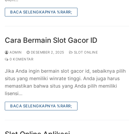
BACA SELENGKAPNYA %RARR;
Cara Bermain Slot Gacor ID
ADMIN
DESEMBER 2, 2025
SLOT ONLINE
0 KOMENTAR
Jika Anda ingin bermain slot gacor id, sebaiknya pilih
situs yang memiliki winrate tinggi. Anda juga harus
memastikan bahwa situs yang Anda pilih memiliki
lisensi…
BACA SELENGKAPNYA %RARR;