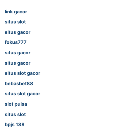
link gacor
situs slot
situs gacor
fokus777
situs gacor
situs gacor
situs slot gacor
bebasbet88
situs slot gacor
slot pulsa
situs slot
bpjs 138