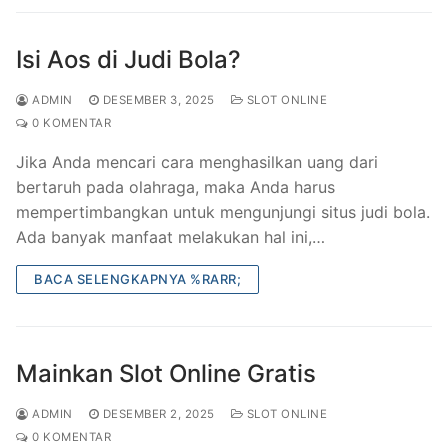
Isi Aos di Judi Bola?
ADMIN
DESEMBER 3, 2025
SLOT ONLINE
0 KOMENTAR
Jika Anda mencari cara menghasilkan uang dari
bertaruh pada olahraga, maka Anda harus
mempertimbangkan untuk mengunjungi situs judi bola.
Ada banyak manfaat melakukan hal ini,…
BACA SELENGKAPNYA %RARR;
Mainkan Slot Online Gratis
ADMIN
DESEMBER 2, 2025
SLOT ONLINE
0 KOMENTAR