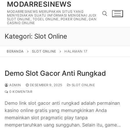
MODARRESINEWS
Lompat
ke
MODARRESINEWS MERUPAKAN SITUS YANG
MENYEDIAKAN SUATU INFORMASI MENGENAI JUDI
konten
SLOT ONLINE, TOGEL ONLINE, POKER ONLINE, DAN
CASINO ONLINE
Kategori:
Slot Online
Cari:
BERANDA
SLOT ONLINE
HALAMAN 17
Demo Slot Gacor Anti Rungkad
ADMIN
DESEMBER 9, 2025
SLOT ONLINE
0 KOMENTAR
Demo link slot gacor anti rungkad adalah permainan
kasino online gratis yang memungkinkan Anda
memainkan slot pragmatic play tanpa
mempertaruhkan uang sungguhan. Selain itu, game…